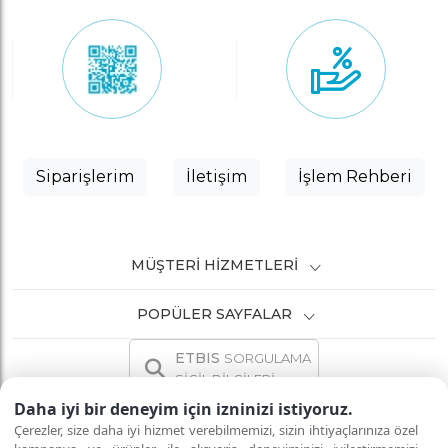
Siparişlerim
İletişim
İşlem Rehberi
MÜŞTERI HIZMETLERI
POPÜLER SAYFALAR
ETBIS
SORGULAMA
SİCİL BİLGİLERİ
Daha iyi bir deneyim için izninizi istiyoruz.
Çerezler, size daha iyi hizmet verebilmemizi, sizin ihtiyaçlarınıza özel