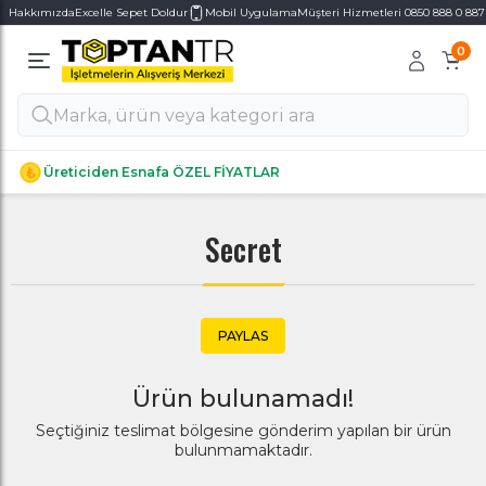
Hakkımızda
Excelle Sepet Doldur
Mobil Uygulama
Müşteri Hizmetleri 0850 888 0 887
0
Alt Kategoriler
Alt Kategoriler
Üreticiden Esnafa ÖZEL FİYATLAR
Secret
PAYLAS
Ürün bulunamadı!
Seçtiğiniz teslimat bölgesine gönderim yapılan bir ürün
bulunmamaktadır.