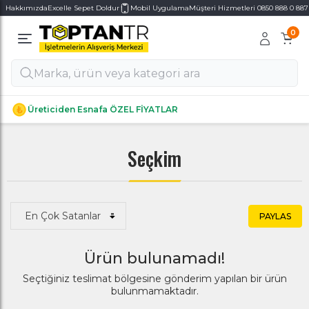
Hakkımızda
Excelle Sepet Doldur
Mobil Uygulama
Müşteri Hizmetleri 0850 888 0 887
0
Alt Kategoriler
Alt Kategoriler
Üreticiden Esnafa ÖZEL FİYATLAR
Seçkim
PAYLAS
Ürün bulunamadı!
Seçtiğiniz teslimat bölgesine gönderim yapılan bir ürün
bulunmamaktadır.