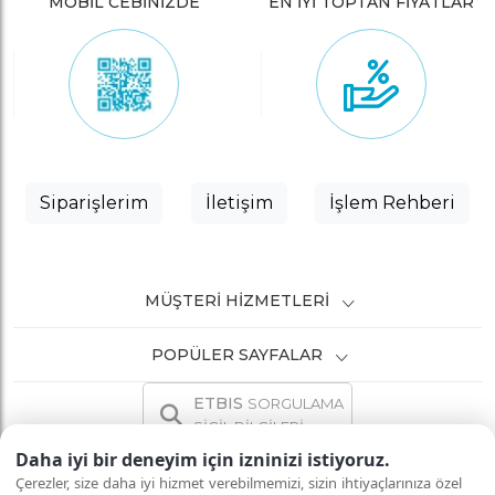
MOBİL CEBİNİZDE
EN İYİ TOPTAN FİYATLAR
Siparişlerim
İletişim
İşlem Rehberi
MÜŞTERI HIZMETLERI
POPÜLER SAYFALAR
ETBIS
SORGULAMA
SİCİL BİLGİLERİ
Daha iyi bir deneyim için izninizi istiyoruz.
Çerezler, size daha iyi hizmet verebilmemizi, sizin ihtiyaçlarınıza özel