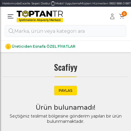
Hakkımızda
Excelle Sepet Doldur
Mobil Uygulama
Müşteri Hizmetleri 0850 888 0 887
0
Alt Kategoriler
Alt Kategoriler
Üreticiden Esnafa ÖZEL FİYATLAR
Scafiyy
PAYLAS
Ürün bulunamadı!
Seçtiğiniz teslimat bölgesine gönderim yapılan bir ürün
bulunmamaktadır.