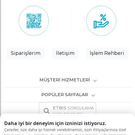
Siparişlerim
İletişim
İşlem Rehberi
MÜŞTERI HIZMETLERI
POPÜLER SAYFALAR
ETBIS
SORGULAMA
SİCİL BİLGİLERİ
Daha iyi bir deneyim için izninizi istiyoruz.
Çerezler, size daha iyi hizmet verebilmemizi, sizin ihtiyaçlarınıza özel