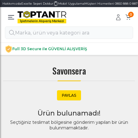
Hakkımızda
Excelle Sepet Doldur
Mobil Uygulama
Müşteri Hizmetleri 0850 888 0 887
0
Alt Kategoriler
Alt Kategoriler
Full 3D Secure ile GÜVENLİ ALIŞVERİŞ
Savonsera
PAYLAS
Ürün bulunamadı!
Seçtiğiniz teslimat bölgesine gönderim yapılan bir ürün
bulunmamaktadır.