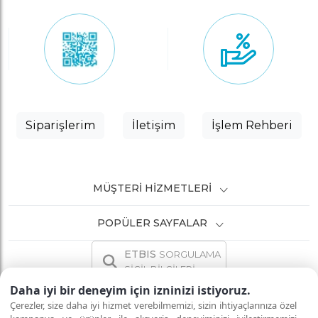
Siparişlerim
İletişim
İşlem Rehberi
MÜŞTERI HIZMETLERI
POPÜLER SAYFALAR
ETBIS
SORGULAMA
SİCİL BİLGİLERİ
Daha iyi bir deneyim için izninizi istiyoruz.
Çerezler, size daha iyi hizmet verebilmemizi, sizin ihtiyaçlarınıza özel