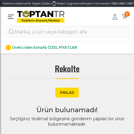
Hakkımızda
Excelle Sepet Doldur
Mobil Uygulama
Müşteri Hizmetleri 0850 888 0 887
0
Alt Kategoriler
Alt Kategoriler
Üreticiden Esnafa ÖZEL FİYATLAR
Rekolte
PAYLAS
Ürün bulunamadı!
Seçtiğiniz teslimat bölgesine gönderim yapılan bir ürün
bulunmamaktadır.