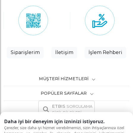
Siparişlerim
İletişim
İşlem Rehberi
MÜŞTERI HIZMETLERI
POPÜLER SAYFALAR
ETBIS
SORGULAMA
SİCİL BİLGİLERİ
Daha iyi bir deneyim için izninizi istiyoruz.
Çerezler, size daha iyi hizmet verebilmemizi, sizin ihtiyaçlarınıza özel