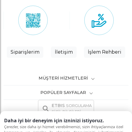
Siparişlerim
İletişim
İşlem Rehberi
MÜŞTERI HIZMETLERI
POPÜLER SAYFALAR
ETBIS
SORGULAMA
SİCİL BİLGİLERİ
Daha iyi bir deneyim için izninizi istiyoruz.
Çerezler, size daha iyi hizmet verebilmemizi, sizin ihtiyaçlarınıza özel