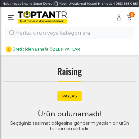
Hakkımızda
Excelle Sepet Doldur
Mobil Uygulama
Müşteri Hizmetleri 0850 888 0 887
0
Alt Kategoriler
Alt Kategoriler
Üreticiden Esnafa ÖZEL FİYATLAR
Raising
PAYLAS
Ürün bulunamadı!
Seçtiğiniz teslimat bölgesine gönderim yapılan bir ürün
bulunmamaktadır.