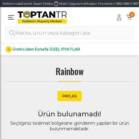
Hakkımızda
Excelle Sepet Doldur
Mobil Uygulama
Müşteri Hizmetleri 0850 888 0 887
0
Alt Kategoriler
Alt Kategoriler
Üreticiden Esnafa ÖZEL FİYATLAR
Rainbow
PAYLAS
Ürün bulunamadı!
Seçtiğiniz teslimat bölgesine gönderim yapılan bir ürün
bulunmamaktadır.