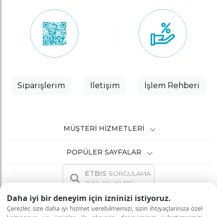
Siparişlerim
İletişim
İşlem Rehberi
MÜŞTERI HIZMETLERI
POPÜLER SAYFALAR
ETBIS
SORGULAMA
SİCİL BİLGİLERİ
Daha iyi bir deneyim için izninizi istiyoruz.
Çerezler, size daha iyi hizmet verebilmemizi, sizin ihtiyaçlarınıza özel