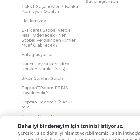
Satıcı Eğitimleri
Taksit Seçenekleri / Banka
Komisyon Oranları
Hakkımızda
E-Ticaret Stopaj Vergisi:
Nasıl Ödenecek? Yeni
Stopaj Vergisinden Kimler
Muaf Olabilecek?
Entegrasyonlar
Satıcı Başvuruları Sıkça
Sorulan Sorular (SSS)
Sıkça Sorulan Sorular
ToptanTR.com ETBİS
Kayıtlı mıdır?
ToptanTR.com Güvenilir
mi?
Bizden Haberler
Daha iyi bir deneyim için izninizi istiyoruz.
Çerezler, size daha iyi hizmet verebilmemizi, sizin ihtiyaç
sağlamaktadır. Kullanıcılarımızın hizmetlerimizden güvenl