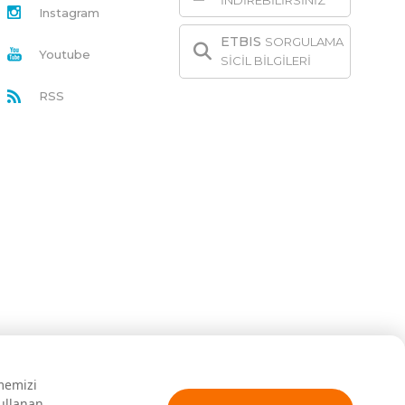
İNDİREBİLİRSİNİZ
Instagram
ETBIS
SORGULAMA
Youtube
SİCİL BİLGİLERİ
RSS
rmemizi
kullanan