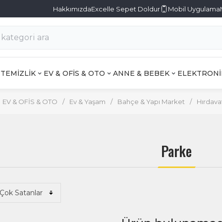
Hakkımızda
Excelle Sepet Doldur
Mobil Uygulama
TEMİZLİK
EV & OFİS & OTO
ANNE & BEBEK
ELEKTRONİ
EV & OFİS & OTO
/
Ev & Yaşam
/
Bahçe & Yapı Market
/
Hırdava
Parke