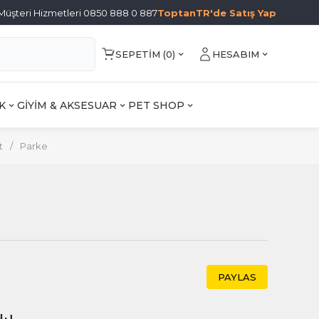
Müşteri Hizmetleri 0850 888 0 887
ToptanTR'de Satış Yap
SEPETIM (
0
)
HESABIM
K
GİYİM & AKSESUAR
PET SHOP
t
/
Parke
PAYLAS