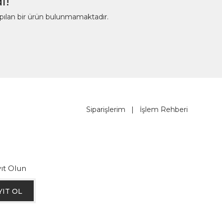
ı!
apılan bir ürün bulunmamaktadır.
Siparişlerim
|
İşlem Rehberi
ıt Olun
YIT OL