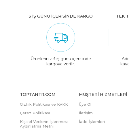
3 İŞ GÜNÜ İÇERİSİNDE KARGO
TEK T
Ürünleriniz 3 iş günü içerisinde
Adr
kargoya verilir.
kayd
TOPTANTR.COM
MÜŞTERI HIZMETLERI
Gizlilik Politikası ve KVKK
Üye Ol
Çerez Politikası
İletişim
Kişisel Verilerin İşlenmesi
İade İşlemleri
Aydınlatma Metni