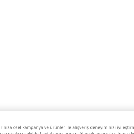
larınıza özel kampanya ve ürünler ile alışveriş deneyiminizi iyileşti
i ve eksiksiz şekilde faydalanmalarını sağlamak amacıyla sitemizi 