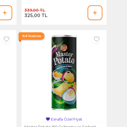
339,00 TL
325,00 TL
%9 İndirim
Esnafa Özel Fiyat
Master Potato 160 Gr Krema ve Soğanlı