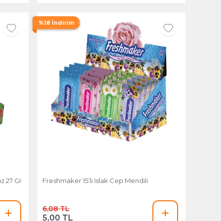
%18 İndirim
z 27 Gr
Freshmaker 15’li Islak Cep Mendili
6,08 TL
5,00 TL