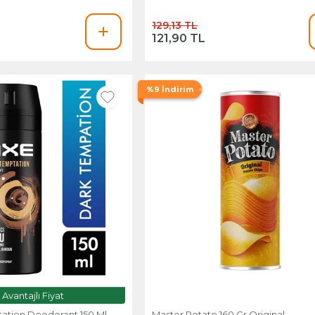
129,13 TL
121,90 TL
%9 İndirim
Avantajlı Fiyat
ation Deodorant 150 Ml
Master Potato 160 Gr Original