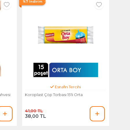
%7 İndirim
Esnafın Tercihi
ahvesi
Koroplast Çöp Torbası 15'li Orta
41,00 TL
38,00 TL