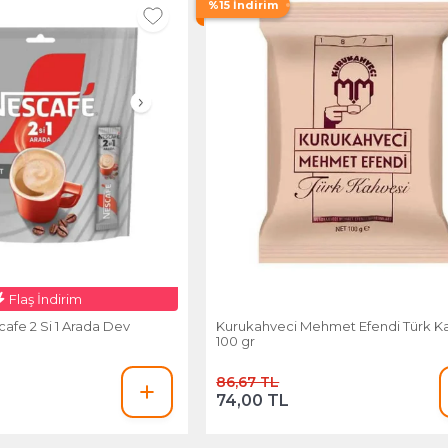
%15 İndirim
Flaş İndirim
cafe 2 Si 1 Arada Dev
Kurukahveci Mehmet Efendi Türk K
100 gr
86,67 TL
74,00 TL