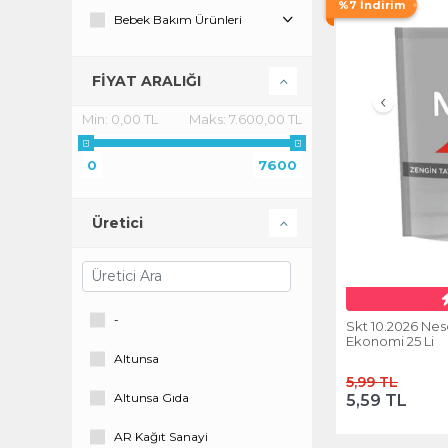
%7 İndirim
Bebek Bakım Ürünleri
Bebek Banyo Ürünleri
FİYAT ARALIĞI
Bebek Bezi ve Islak Mendil
Min:
0,00 TL
Maks:
7.600,00 TL
Bebek Ek Besin
0
7600
Bebek Vücut Bakım Ürünleri
Bulaşık Yıkama
Üretici
Cinsel Sağlık
Çamaşır Yıkama
-
Skt 10.2026 Nes
Çay
Ekonomi 25 Li
Altunsa
EV & OFİS & OTO
5,99 TL
Altunsa Gıda
5,59 TL
Ev Temizliği
AR Kağıt Sanayi