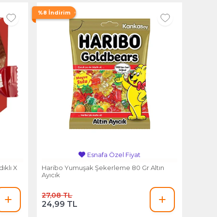
%8 İndirim
Esnafa Özel Fiyat
ıklı X
Haribo Yumuşak Şekerleme 80 Gr Altın
Ayıcık
27,08 TL
24,99 TL