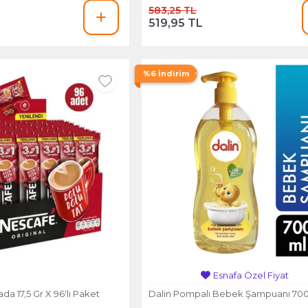
583,25 TL
519,95 TL
%6 İndirim
Esnafa Özel Fiyat
ada 17,5 Gr X 96'lı Paket
Dalin Pompalı Bebek Şampuanı 700