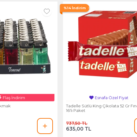
%14 İndirim
Flaş İndirim
Esnafa Özel Fiyat
akmak
Tadelle Sütlü King Çikolata 52 Gr Fınd
16'lı Paket
737,50 TL
635,00 TL