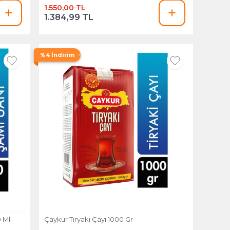
1.550,00 TL
1.384,99 TL
%4 İndirim
 Ml
Çaykur Tiryaki Çayı 1000 Gr