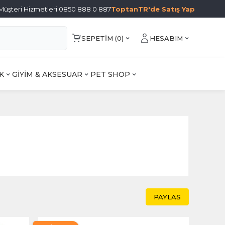
Müşteri Hizmetleri 0850 888 0 887
ToptanTR'de Satış Yap
SEPETIM (
0
)
HESABIM
K
GİYİM & AKSESUAR
PET SHOP
PAYLAS