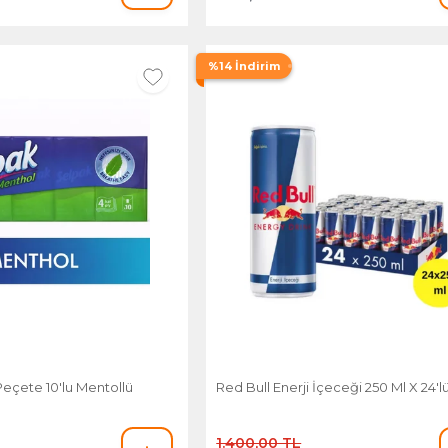
%14 İndirim
eçete 10'lu Mentollü
Red Bull Enerji İçeceği 250 Ml X 24'
1.400,00 TL