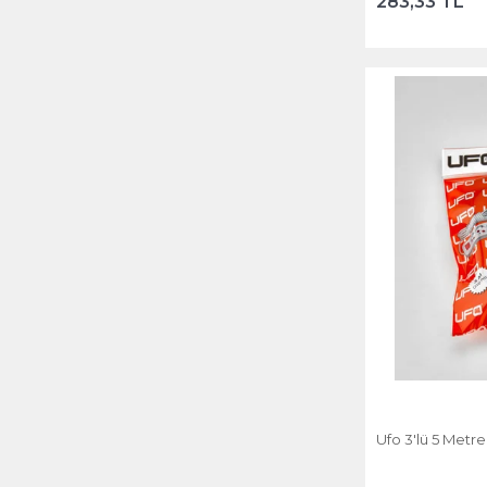
283,33 TL
Ufo 3'lü 5 Metre