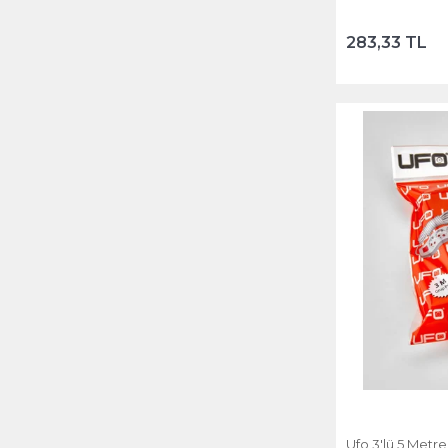
283,33 TL
Ufo 3'lü 5 Metre