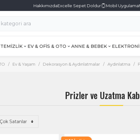
Hakkımızda
Excelle Sepet Doldur
Mobil Uygulama
TEMİZLİK
EV & OFİS & OTO
ANNE & BEBEK
ELEKTRONİ
OTO
/
Ev & Yaşam
/
Dekorasyon & Aydınlatmalar
/
Aydınlatma
/
P
Prizler ve Uzatma Kab