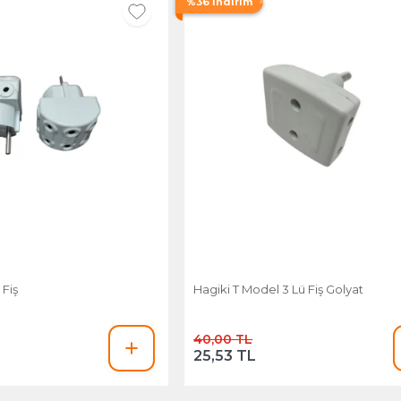
%36 İndirim
 Fiş
Hagiki T Model 3 Lü Fiş Golyat
40,00 TL
25,53 TL