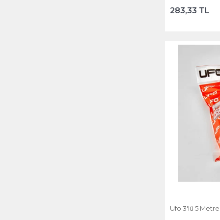
283,33 TL
Ufo 3'lü 5 Metr