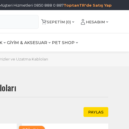
Müşteri Hizmetleri 0850 888 0 887
ToptanTR'de Satış Yap
SEPETIM (
0
)
HESABIM
K
GİYİM & AKSESUAR
PET SHOP
rizler ve Uzatma Kabloları
loları
PAYLAS