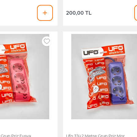
200,00 TL
 Grup Priz Fuşya
Ufo 3'lü 2 Metre Grup Priz Mor