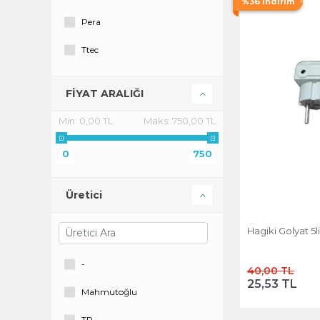
%36 İndirim
Pera
Ttec
UFO
FİYAT ARALIĞI
Viko
Min:
0,00 TL
Maks:
750,00 TL
VİKO
0
750
Üretici
Hagiki Golyat 5li
-
40,00 TL
25,53 TL
Mahmutoğlu
TR