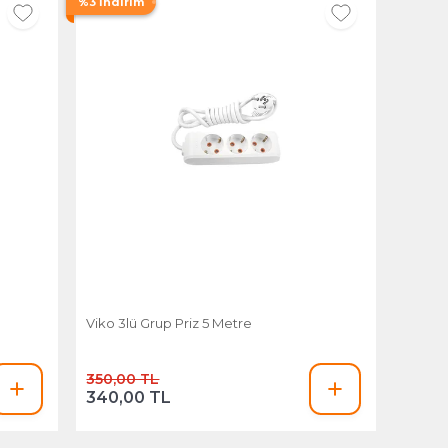
%3 İndirim
Viko 3lü Grup Priz 5 Metre
350,00 TL
340,00 TL