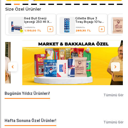
Size Özel Ürünler
Red Bull Enerji
Gillette Blue 3
İçeceği 250 Ml X
Tıraş Bıçağı 10'lu
24'lü Paket
Kartela Comfort
1.400,00 TL
329,95 TL
Plus
1.199,00 TL
289,95 TL
Bugünün Yıldız Ürünleri!
Tümünü Gör
Hafta Sonuna Özel Ürünler!
Tümünü Gör