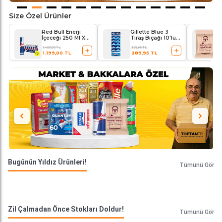
Size Özel Ürünler
Red Bull Enerji
Gillette Blue 3
İçeceği 250 Ml X
Tıraş Bıçağı 10'lu
24'lü Paket
Kartela Comfort
1.400,00 TL
329,95 TL
Plus
1.199,00 TL
289,95 TL
Bugünün Yıldız Ürünleri!
Tümünü Gör
Zil Çalmadan Önce Stokları Doldur!
Tümünü Gör