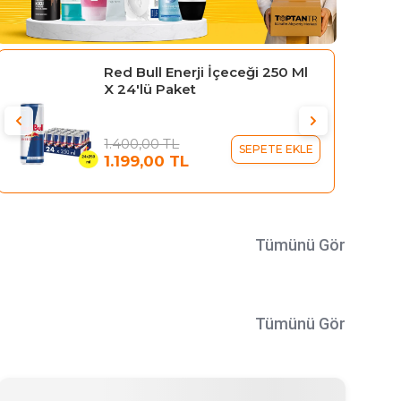
Gillette Blue 3 Tıraş Bıçağı 10'lu
Kartela Comfort Plus
329,95 TL
SEPETE EKLE
289,95 TL
Tümünü Gör
Tümünü Gör