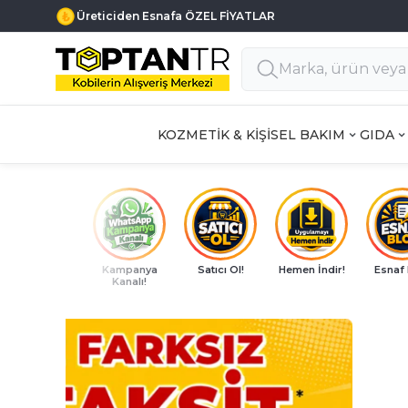
Haftanın 7 Günü MÜŞTERİ DESTEK
KOZMETİK & KİŞİSEL BAKIM
GIDA
Kampanya
Satıcı Ol!
Hemen İndir!
Esnaf
Kanalı!