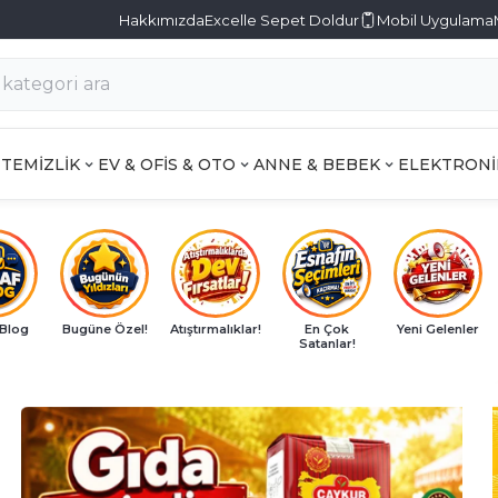
Hakkımızda
Excelle Sepet Doldur
Mobil Uygulama
TEMİZLİK
EV & OFİS & OTO
ANNE & BEBEK
ELEKTRONİ
 Blog
Bugüne Özel!
Atıştırmalıklar!
En Çok
Yeni Gelenler
Satanlar!