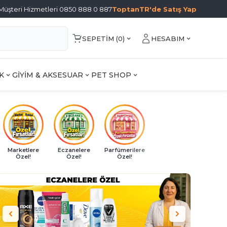
Müşteri Hizmetleri 0850 888 0 887
ToptanTR'de Satış Yap
SEPETIM (
0
)
HESABIM
K
GİYİM & AKSESUAR
PET SHOP
Marketlere
Eczanelere
Parfümerilere
Özel!
Özel!
Özel!