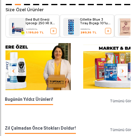
Size Özel Ürünler
Red Bull Enerji
Gillette Blue 3
İçeceği 250 Ml X
Tıraş Bıçağı 10'lu
24'lü Paket
Kartela Comfort
1.400,00 TL
329,95 TL
Plus
1.199,00 TL
289,95 TL
Bugünün Yıldız Ürünleri!
Tümünü Gör
Zil Çalmadan Önce Stokları Doldur!
Tümünü Gör