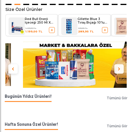
Size Özel Ürünler
Red Bull Enerji
Gillette Blue 3
İçeceği 250 Ml X
Tıraş Bıçağı 10'lu
24'lü Paket
Kartela Comfort
1.400,00 TL
329,95 TL
Plus
1.199,00 TL
289,95 TL
Bugünün Yıldız Ürünleri!
Tümünü Gör
Hafta Sonuna Özel Ürünler!
Tümünü Gör