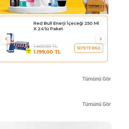
Gillette Blue 3 Tıraş Bıçağı 10'lu
Kartela Comfort Plus
329,95 TL
SEPETE EKLE
289,95 TL
Tümünü Gör
Tümünü Gör