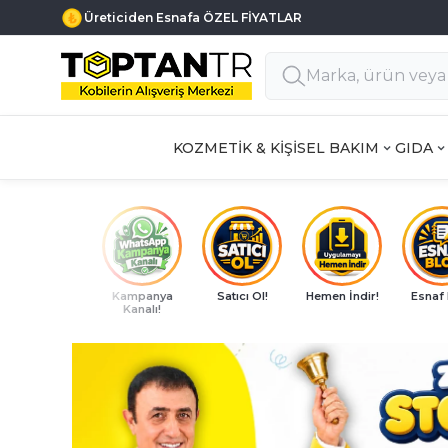
Haftanın 7 Günü MÜŞTERİ DESTEK
KOZMETİK & KİŞİSEL BAKIM
GIDA
Kampanya
Satıcı Ol!
Hemen İndir!
Esnaf
Kanalı!