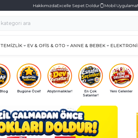
Hakkımızda
Excelle Sepet Doldur
Mobil Uygulama
TEMİZLİK
EV & OFİS & OTO
ANNE & BEBEK
ELEKTRONİ
 Blog
Bugüne Özel!
Atıştırmalıklar!
En Çok
Yeni Gelenler
Satanlar!