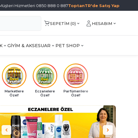
Müşteri Hizmetleri 0850 888 0 887
ToptanTR'de Satış Yap
SEPETIM (
0
)
HESABIM
K
GİYİM & AKSESUAR
PET SHOP
Marketlere
Eczanelere
Parfümerilere
Özel!
Özel!
Özel!