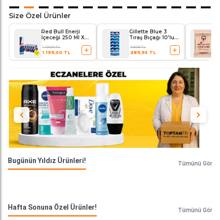
Size Özel Ürünler
Red Bull Enerji
Gillette Blue 3
İçeceği 250 Ml X
Tıraş Bıçağı 10'lu
24'lü Paket
Kartela Comfort
1.400,00 TL
329,95 TL
Plus
1.199,00 TL
289,95 TL
Bugünün Yıldız Ürünleri!
Tümünü Gör
Hafta Sonuna Özel Ürünler!
Tümünü Gör