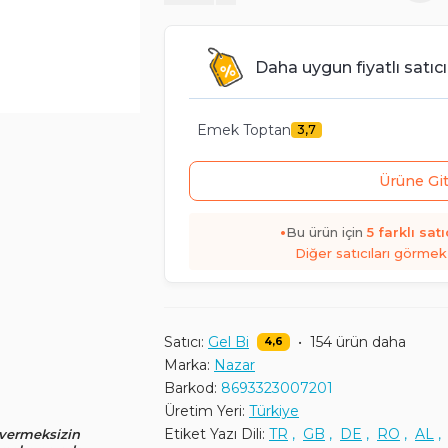
Daha uygun fiyatlı satıcı
Emek Toptan
3,7
Ürüne Gi
•
Bu ürün için
5
farklı satı
Diğer satıcıları görmek 
Satıcı:
Gel Bi
•
154 ürün daha
4,6
Marka:
Nazar
Barkod:
8693323007201
Üretim Yeri:
Türkiye
Etiket Yazı Dili:
TR
,
GB
,
DE
,
RO
,
AL
 vermeksizin