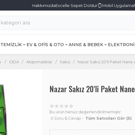
Hakkımızda
Excelle Sepet Doldur
Mobil Uygulama
TEMİZLİK
EV & OFİS & OTO
ANNE & BEBEK
ELEKTRONİ
a
/
GIDA
/
Atıştırmalıklar
/
Sakız
/
Nazar Sakız 20'li Paket Nane 
Nazar Sakız 20'li Paket Na
Bu ürün henüz değerlendirilmemiştir.
0 Soru & Cevap
•
Tüm Satıcıları Gör
(5)