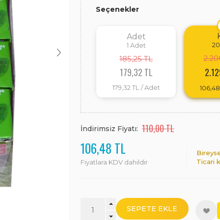
Seçenekler
Adet
20
1
Adet
2.20
185,25 TL
179,32 TL
2.12
179,32 TL
/ Adet
106,48
110,00 TL
İndirimsiz Fiyatı:
106,48 TL
Bireyse
Ticari 
Fiyatlara KDV dahildir
SEPETE EKLE