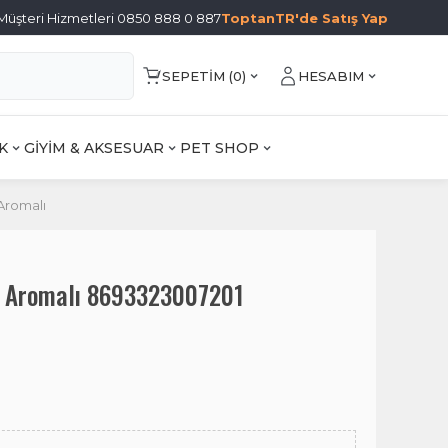
Müşteri Hizmetleri 0850 888 0 887
ToptanTR'de Satış Yap
SEPETIM (
0
)
HESABIM
K
GİYİM & AKSESUAR
PET SHOP
Aromalı
ne Aromalı 8693323007201