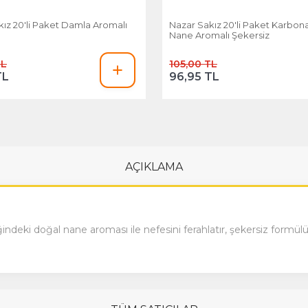
ız 20'li Paket Damla Aromalı
Nazar Sakız 20'li Paket Karbona
Nane Aromalı Şekersiz
TL
105,00 TL
TL
96,95 TL
AÇIKLAMA
ndeki doğal nane aroması ile nefesini ferahlatır, şekersiz formülü