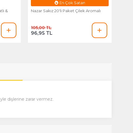
Esnafa Özel Fiyat
tlı &
Nazar Sakız 20'li Paket Çilek Aromalı
105,00 TL
96,95 TL
yle dişlerine zarar vermez.