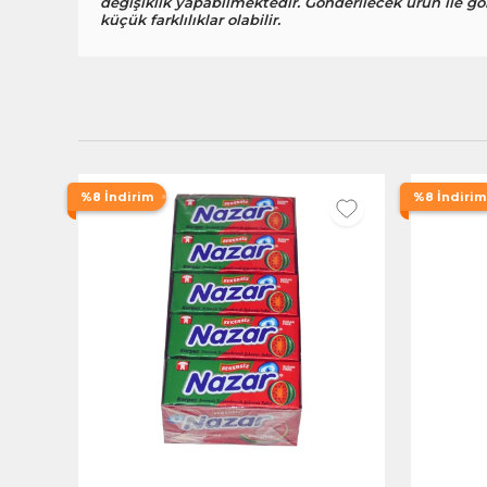
değişiklik yapabilmektedir. Gönderilecek ürün ile gö
küçük farklılıklar olabilir.
%8 İndirim
%8 İndirim