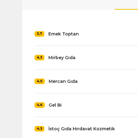
Emek Toptan
3,7
Mirbey Gıda
4,3
Mercan Gıda
4,0
Gel Bi
4,6
İstoç Gıda Hırdavat Kozmetik
4,3