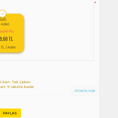
*
Koli
Adet
0,00 TL
9,60 TL
 TL
/ Adet
l kart: Tek Çekim
kart: 9 taksite kadar
STOKTA YOK
PAYLAS