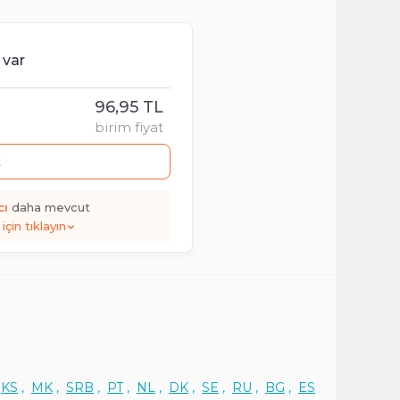
 var
96,95 TL
birim fiyat
t
cı
daha mevcut
için tıklayın
,
KS
,
MK
,
SRB
,
PT
,
NL
,
DK
,
SE
,
RU
,
BG
,
ES