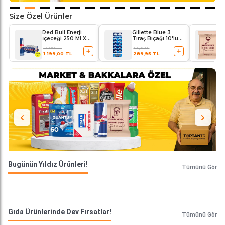
Size Özel Ürünler
Red Bull Enerji
Gillette Blue 3
İçeceği 250 Ml X
Tıraş Bıçağı 10'lu
24'lü Paket
Kartela Comfort
1.400,00 TL
329,95 TL
Plus
1.199,00 TL
289,95 TL
Bugünün Yıldız Ürünleri!
Tümünü Gör
Gıda Ürünlerinde Dev Fırsatlar!
Tümünü Gör