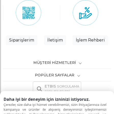
Siparişlerim
İletişim
İşlem Rehberi
MÜŞTERI HIZMETLERI
POPÜLER SAYFALAR
ETBIS
SORGULAMA
SİCİL BİLGİLERİ
Daha iyi bir deneyim için izninizi istiyoruz.
Çerezler, size daha iyi hizmet verebilmemizi, sizin ihtiyaçlarınıza özel
kampanya ve ürünler ile alışveriş deneyiminizi iyileştirmemizi