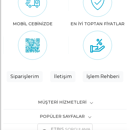
MOBİL CEBİNİZDE
EN İYİ TOPTAN FİYATLAR
Siparişlerim
İletişim
İşlem Rehberi
MÜŞTERI HIZMETLERI
POPÜLER SAYFALAR
ETBIS
SORGULAMA