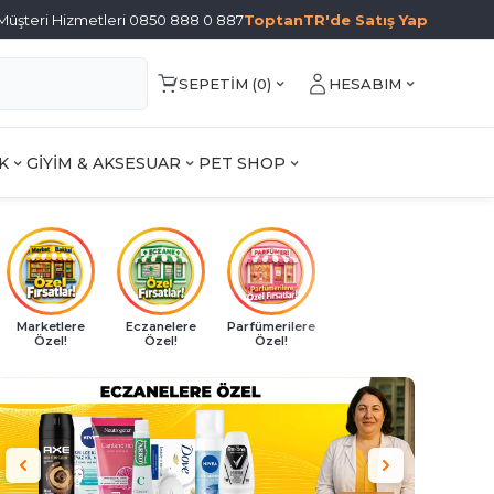
Müşteri Hizmetleri 0850 888 0 887
ToptanTR'de Satış Yap
SEPETIM (
0
)
HESABIM
K
GİYİM & AKSESUAR
PET SHOP
Marketlere
Eczanelere
Parfümerilere
Özel!
Özel!
Özel!