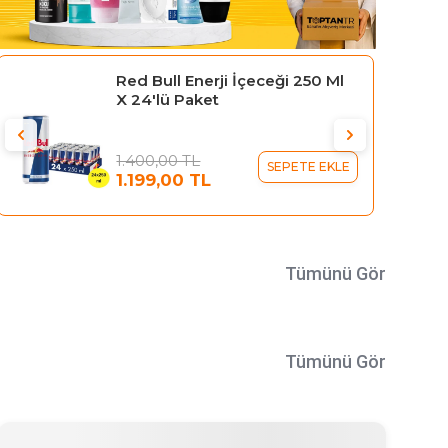
Gillette Blue 3 Tıraş Bıçağı 10'lu
Kartela Comfort Plus
329,95 TL
SEPETE EKLE
289,95 TL
Tümünü Gör
Tümünü Gör