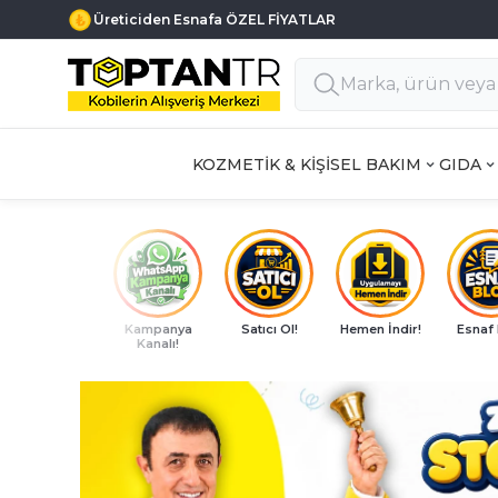
Haftanın 7 Günü MÜŞTERİ DESTEK
KOZMETİK & KİŞİSEL BAKIM
GIDA
Kampanya
Satıcı Ol!
Hemen İndir!
Esnaf
Kanalı!