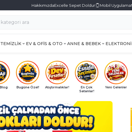
Hakkımızda
Excelle Sepet Doldur
Mobil Uygulama
TEMİZLİK
EV & OFİS & OTO
ANNE & BEBEK
ELEKTRONİ
 Blog
Bugüne Özel!
Atıştırmalıklar!
En Çok
Yeni Gelenler
Satanlar!