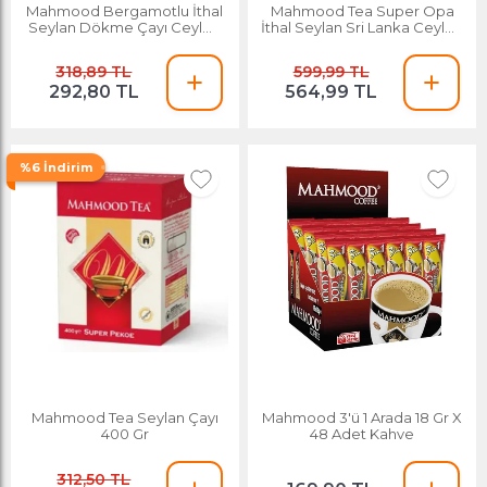
Mahmood Bergamotlu İthal
Mahmood Tea Super Opa
Seylan Dökme Çayı Ceylon
İthal Seylan Sri Lanka Ceylon
Earl Grey Kutu 400 G
Dökme Çayı 800 G
318,89 TL
599,99 TL
292,80 TL
564,99 TL
%6 İndirim
Mahmood Tea Seylan Çayı
Mahmood 3'ü 1 Arada 18 Gr X
400 Gr
48 Adet Kahve
312,50 TL