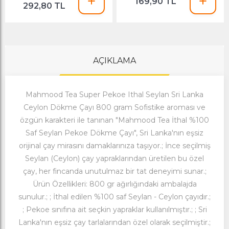
169,90 TL
292,80 TL
AÇIKLAMA
Mahmood Tea Super Pekoe Ithal Seylan Sri Lanka
Ceylon Dökme Çayı 800 gram Sofistike aroması ve
özgün karakteri ile tanınan "Mahmood Tea İthal %100
Saf Seylan Pekoe Dökme Çayı", Sri Lanka'nın eşsiz
orijinal çay mirasını damaklarınıza taşıyor.; İnce seçilmiş
Seylan (Ceylon) çay yapraklarından üretilen bu özel
çay, her fincanda unutulmaz bir tat deneyimi sunar.;
Ürün Özellikleri: 800 gr ağırlığındaki ambalajda
sunulur.; ; İthal edilen %100 saf Seylan - Ceylon çayıdır.;
; Pekoe sınıfına ait seçkin yapraklar kullanılmıştır.; ; Sri
Lanka'nın eşsiz çay tarlalarından özel olarak seçilmiştir.;