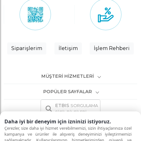
Siparişlerim
İletişim
İşlem Rehberi
MÜŞTERI HIZMETLERI
POPÜLER SAYFALAR
ETBIS
SORGULAMA
SİCİL BİLGİLERİ
Daha iyi bir deneyim için izninizi istiyoruz.
Çerezler, size daha iyi hizmet verebilmemizi, sizin ihtiyaçlarınıza özel
kampanya ve ürünler ile alışveriş deneyiminizi iyileştirmemizi
sağlamaktadır. Kullanıcılarımızın hizmetlerimizden güvenli ve
İNTERNETTE GÜVENLİ ALIŞVERİŞ