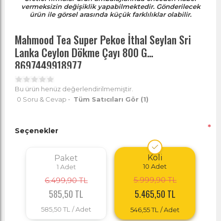
vermeksizin değişiklik yapabilmektedir. Gönderilecek
ürün ile görsel arasında küçük farklılıklar olabilir.
Mahmood Tea Super Pekoe İthal Seylan Sri
Lanka Ceylon Dökme Çayı 800 G
8697449918977
Bu ürün henüz değerlendirilmemiştir.
0 Soru & Cevap
•
Tüm Satıcıları Gör
(1)
*
Seçenekler
Koli
Paket
10
Adet
1
Adet
5.999,90 TL
6.499,90 TL
585,50 TL
5.465,50 TL
585,50 TL
/ Adet
546,55 TL
/ Adet