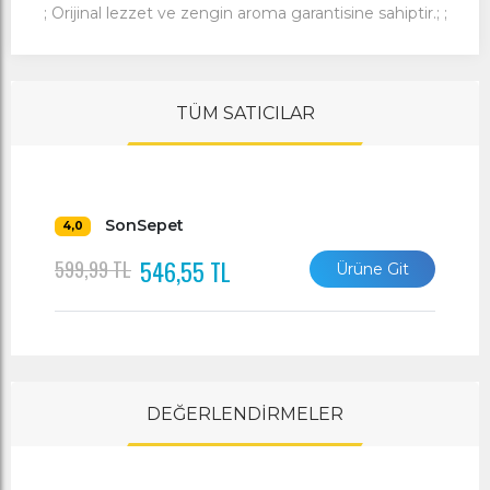
; Orijinal lezzet ve zengin aroma garantisine sahiptir.; ;
TÜM SATICILAR
SonSepet
4,0
546,55 TL
599,99 TL
Ürüne Git
DEĞERLENDİRMELER