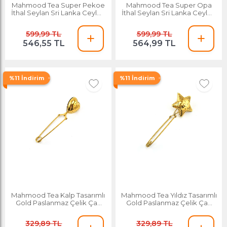
Mahmood Tea Super Pekoe
Mahmood Tea Super Opa
İthal Seylan Sri Lanka Ceylon
İthal Seylan Sri Lanka Ceylon
Dökme Çayı 800 G
Dökme Çayı 800 G
599,99 TL
599,99 TL
546,55 TL
564,99 TL
%11 İndirim
%11 İndirim
Mahmood Tea Kalp Tasarımlı
Mahmood Tea Yıldız Tasarımlı
Gold Paslanmaz Çelik Çay
Gold Paslanmaz Çelik Çay
Süzgeci
Süzgeç
329,89 TL
329,89 TL