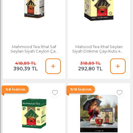
Mahmood Tea İthal Saf
Mahood Tea İthal Seylan
Seylan Siyah Ceylon Çay
Siyah Dökme Çayı Kutu 400
Teneke Kutu 450 G
G
418,89 TL
318,89 TL
390,39 TL
292,80 TL
%8 İndirim
%16 İndirim