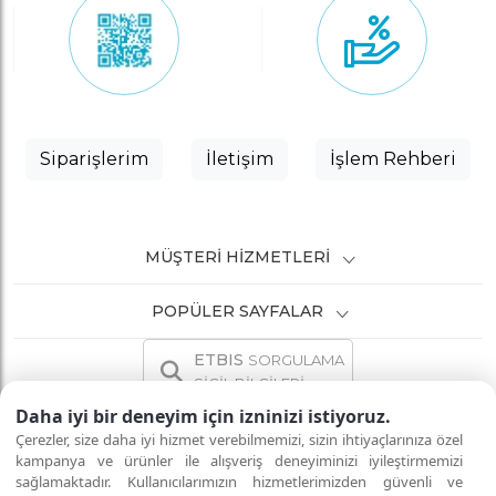
Siparişlerim
İletişim
İşlem Rehberi
MÜŞTERI HIZMETLERI
POPÜLER SAYFALAR
ETBIS
SORGULAMA
SİCİL BİLGİLERİ
Daha iyi bir deneyim için izninizi istiyoruz.
Çerezler, size daha iyi hizmet verebilmemizi, sizin ihtiyaçlarınıza özel
kampanya ve ürünler ile alışveriş deneyiminizi iyileştirmemizi
sağlamaktadır. Kullanıcılarımızın hizmetlerimizden güvenli ve
İNTERNETTE GÜVENLİ ALIŞVERİŞ