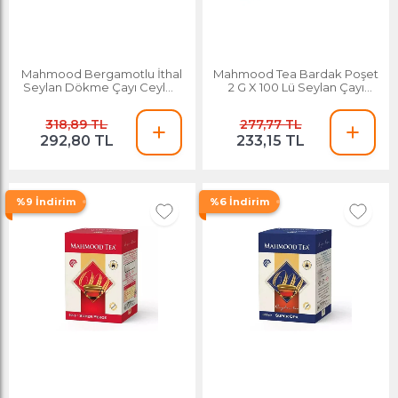
Mahmood Bergamotlu İthal
Mahmood Tea Bardak Poşet
Seylan Dökme Çayı Ceylon
2 G X 100 Lü Seylan Çayı
Earl Grey Kutu 400 G
Ceylon Tea Sallama Çay
318,89 TL
277,77 TL
292,80 TL
233,15 TL
%9 İndirim
%6 İndirim