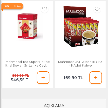
%9 İndirim
Mahmood Tea Super Pekoe
Mahmood 3'ü 1 Arada 18 Gr X
İthal Seylan Sri Lanka Ceylon
48 Adet Kahve
Dökme Çayı 800 G
599,99 TL
169,90 TL
546,55 TL
AÇIKLAMA