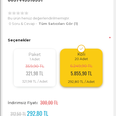
Bu ürün henüz değerlendirilmemiştir.
0 Soru & Cevap
•
Tüm Satıcıları Gör
(1)
*
Seçenekler
Koli
Paket
20
Adet
1
Adet
6.249,90 TL
359,90 TL
321,98 TL
5.855,90 TL
321,98 TL
/ Adet
292,80 TL
/ Adet
300,00 TL
İndirimsiz Fiyatı:
292,80 TL
312,50 TL