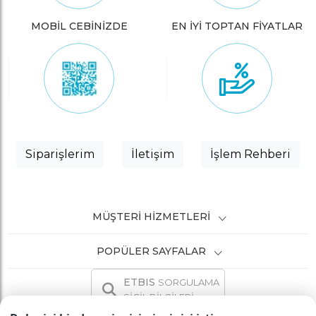
MOBİL CEBİNİZDE
EN İYİ TOPTAN FİYATLAR
Siparişlerim
İletişim
İşlem Rehberi
MÜŞTERI HIZMETLERI
POPÜLER SAYFALAR
ETBIS
SORGULAMA
SİCİL BİLGİLERİ