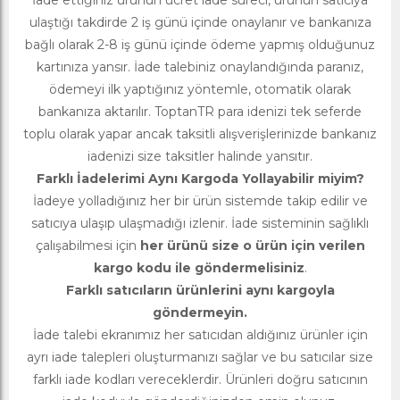
İade ettiğiniz ürünün ücret iade süreci, ürünün satıcıya
ulaştığı takdirde 2 iş günü içinde onaylanır ve bankanıza
bağlı olarak 2-8 iş günü içinde ödeme yapmış olduğunuz
kartınıza yansır. İade talebiniz onaylandığında paranız,
ödemeyi ilk yaptığınız yöntemle, otomatik olarak
bankanıza aktarılır. ToptanTR para idenizi tek seferde
toplu olarak yapar ancak taksitli alışverişlerinizde bankanız
iadenizi size taksitler halinde yansıtır.
Farklı İadelerimi Aynı Kargoda Yollayabilir miyim?
İadeye yolladığınız her bir ürün sistemde takip edilir ve
satıcıya ulaşıp ulaşmadığı izlenir. İade sisteminin sağlıklı
çalışabilmesi için
her ürünü size o ürün için verilen
kargo kodu ile göndermelisiniz
.
Farklı satıcıların ürünlerini aynı kargoyla
göndermeyin.
İade talebi ekranımız her satıcıdan aldığınız ürünler için
ayrı iade talepleri oluşturmanızı sağlar ve bu satıcılar size
farklı iade kodları vereceklerdir. Ürünleri doğru satıcının