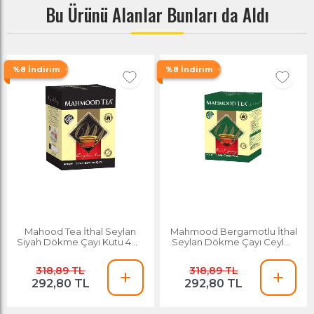
Bu Ürünü Alanlar Bunları da Aldı
%8 İndirim
%8 İndirim
Mahood Tea İthal Seylan
Mahmood Bergamotlu İthal
Siyah Dökme Çayı Kutu 400
Seylan Dökme Çayı Ceylon
G
Earl Grey Kutu 400 G
318,89 TL
318,89 TL
292,80 TL
292,80 TL