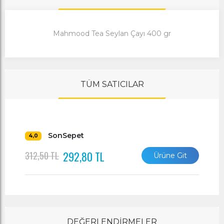
Mahmood Tea Seylan Çayı 400 gr
TÜM SATICILAR
SonSepet
4,0
292,80 TL
312,50 TL
Ürüne Git
DEĞERLENDİRMELER