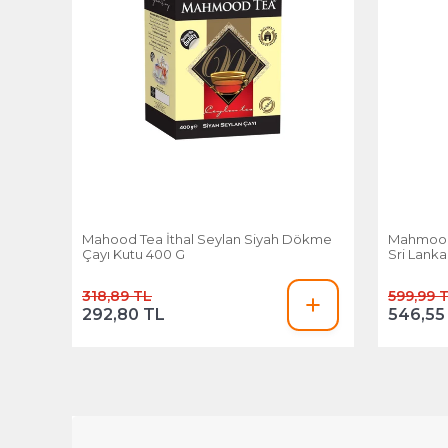
Mahood Tea İthal Seylan Siyah Dökme
Mahmood 
Çayı Kutu 400 G
Sri Lank
318,89 TL
599,99 
292,80 TL
546,55