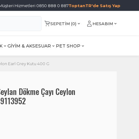
Müşteri Hizmetleri 0850 888 0 887
ToptanTR'de Satış Yap
SEPETIM (
0
)
HESABIM
K
GİYİM & AKSESUAR
PET SHOP
on Earl Grey Kutu 400 G
eylan Dökme Çayı Ceylon
49113952