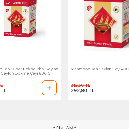
Tea Super Pekoe İthal Seylan
Mahmood Tea Seylan Çayı 400
a Ceylon Dökme Çayı 800 G
TL
312,50 TL
 TL
292,80 TL
AÇIKLAMA