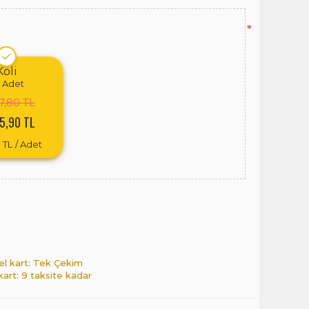
*
Koli
Adet
7,80 TL
5,90 TL
 TL
/ Adet
el kart: Tek Çekim
 kart: 9 taksite kadar