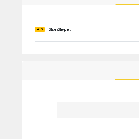
SonSepet
4,0