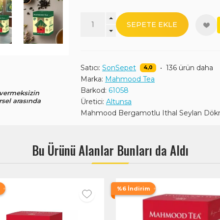
SEPETE EKLE
Satıcı:
SonSepet
•
136 ürün daha
4,0
Marka:
Mahmood Tea
Barkod:
61058
 vermeksizin
rsel arasında
Üretici:
Altunsa
Mahmood Bergamotlu Ithal Seylan Dökm
Bu Ürünü Alanlar Bunları da Aldı
%6 İndirim