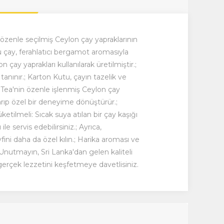
enle seçilmiş Ceylon çay yapraklarının
 çay, ferahlatıcı bergamot aromasıyla
çay yaprakları kullanılarak üretilmiştir.;
tanınır.; Karton Kutu, çayın tazelik ve
ea'nin özenle işlenmiş Ceylon çay
karıp özel bir deneyime dönüştürür.;
etilmeli: Sıcak suya atılan bir çay kaşığı
e servis edebilirsiniz.; Ayrıca,
fini daha da özel kılın.; Harika aroması ve
; Unutmayın, Sri Lanka'dan gelen kaliteli
erçek lezzetini keşfetmeye davetlisiniz.