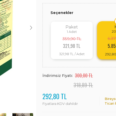
Seçenekler
Paket
20
1
Adet
6.37
359,90 TL
321,98 TL
5.85
321,98 TL
/ Adet
292,80
300,00 TL
İndirimsiz Fiyatı:
318,89 TL
292,80 TL
Bireys
Ticari
Fiyatlara KDV dahildir