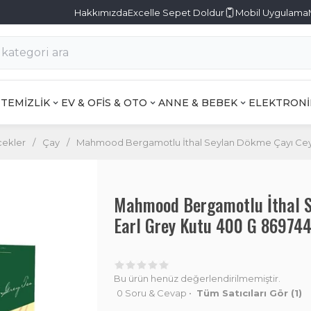
Hakkımızda
Excelle Sepet Doldur
Mobil Uygulama
TEMİZLİK
EV & OFİS & OTO
ANNE & BEBEK
ELEKTRONİ
cekler
/
Çay
/
Mahmood Bergamotlu İthal Seylan Dökme Çayı Ceyl
Mahmood Bergamotlu İthal S
Earl Grey Kutu 400 G 86974
Bu ürün henüz değerlendirilmemiştir.
0 Soru & Cevap
•
Tüm Satıcıları Gör
(1)