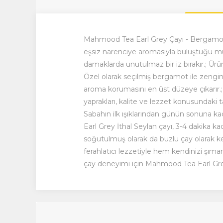
Mahmood Tea Earl Grey Çayı - Bergamot 
eşsiz narenciye aromasıyla buluştuğu mu
damaklarda unutulmaz bir iz bırakır.; Ürün 
Özel olarak seçilmiş bergamot ile zenginle
aroma korumasını en üst düzeye çıkarır
yaprakları, kalite ve lezzet konusundaki 
Sabahın ilk ışıklarından günün sonuna kada
Earl Grey İthal Seylan çayı, 3-4 dakika kad
soğutulmuş olarak da buzlu çay olarak keyf
ferahlatıcı lezzetiyle hem kendinizi şımar
çay deneyimi için Mahmood Tea Earl Grey 