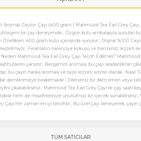
Aromalı Ceylon Çayı (400 gram ) Mahmood Tea Earl Grey Çayı, öz
hteşem bir çay deneyimidir.; Özgün kutu ambalajıyla sunulan bu
Özellikleri: 400 gram kutu içerisinde sunulur.; Orijinal %100 Ceylon 
ştirilmiştir.; Ferahlatıcı narenciye kokusu ve benzersiz lezzeti ile 
.; Neden Mahmood Tea Earl Grey Çayı Tercih Edilmeli? Mahmood T
taahhütlerini yansıtır.; Bergamot aroması, bu çayı sıradanlıktan çı
r, bu çayın harika aroması ve taze lezzeti sizinle olacak.; Nasıl Tük
ar demlenmeye bırakılmalıdır.; Dilerseniz bir dilim limon veya tatlı il
ini çıkarabilirsiniz.; Mahmood Tea Earl Grey Çayı ile çay saati key
tabilir hem de misafirlerinize unutulmaz bir içecek sunabilirsiniz.
Çayı her zaman en iyi tercihtir.; Bu özel çayı deneyerek, çayın g
TÜM SATICILAR