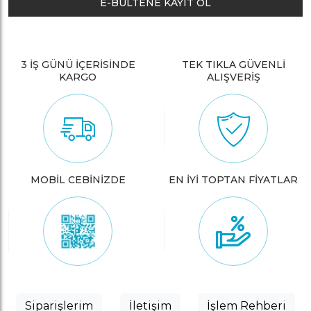
E-BÜLTENE KAYIT OL
3 İŞ GÜNÜ İÇERİSİNDE
TEK TIKLA GÜVENLİ
KARGO
ALIŞVERİŞ
MOBİL CEBİNİZDE
EN İYİ TOPTAN FİYATLAR
Siparişlerim
İletişim
İşlem Rehberi