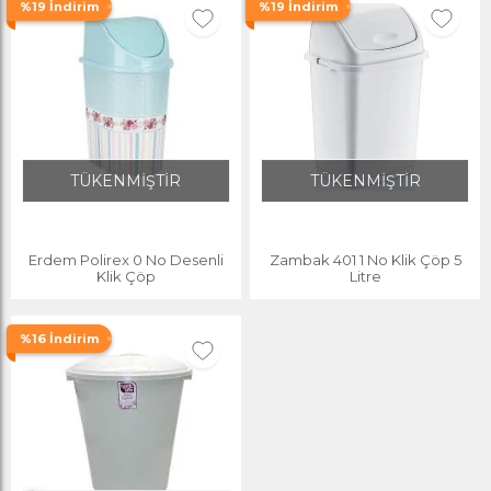
%19 İndirim
%19 İndirim
TÜKENMİŞTİR
TÜKENMİŞTİR
Erdem Polirex 0 No Desenli
Zambak 401 1 No Klik Çöp 5
Klik Çöp
Litre
%16 İndirim