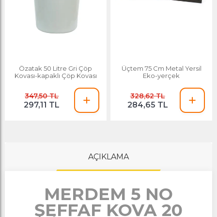
Özatak 50 Litre Gri Çöp
Üçtem 75 Cm Metal Yersil
Kovası-kapaklı Çöp Kovası
Eko-yerçek
347,50 TL
328,62 TL
297,11 TL
284,65 TL
AÇIKLAMA
MERDEM 5 NO
ŞEFFAF KOVA 20