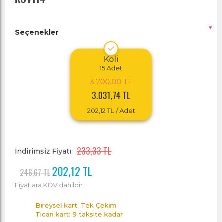
*
Seçenekler
Koli
15
Adet
3.700,00 TL
3.031,74 TL
202,12 TL
/ Adet
233,33 TL
İndirimsiz Fiyatı:
202,12 TL
246,67 TL
Fiyatlara KDV dahildir
Bireysel kart: Tek Çekim
Ticari kart: 9 taksite kadar