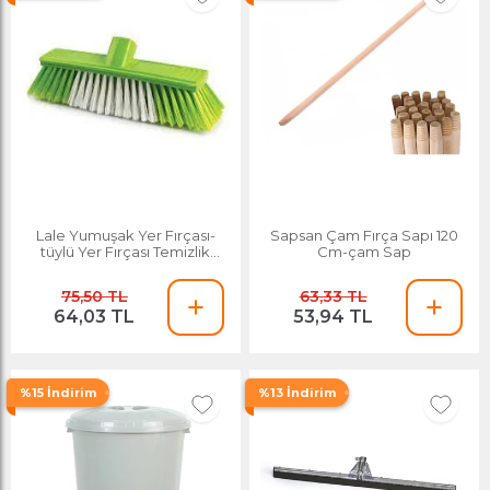
Lale Yumuşak Yer Fırçası-
Sapsan Çam Fırça Sapı 120
tüylü Yer Fırçası Temizlik
Cm-çam Sap
Fırçası ve Süpürge
75,50 TL
63,33 TL
64,03 TL
53,94 TL
%15 İndirim
%13 İndirim