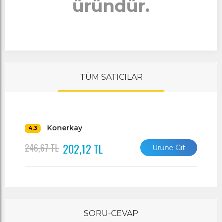
üründür.
TÜM SATICILAR
Konerkay
4,3
202,12 TL
246,67 TL
Ürüne Git
SORU-CEVAP