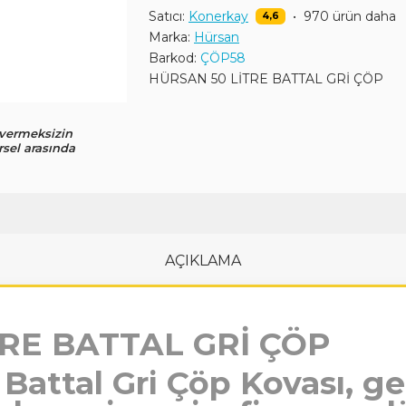
Satıcı:
Konerkay
•
970 ürün daha
4,6
Marka:
Hürsan
Barkod:
ÇÖP58
HÜRSAN 50 LİTRE BATTAL GRİ ÇÖP
 vermeksizin
rsel arasında
AÇIKLAMA
RE BATTAL GRİ ÇÖP
 Battal Gri Çöp Kovası, g