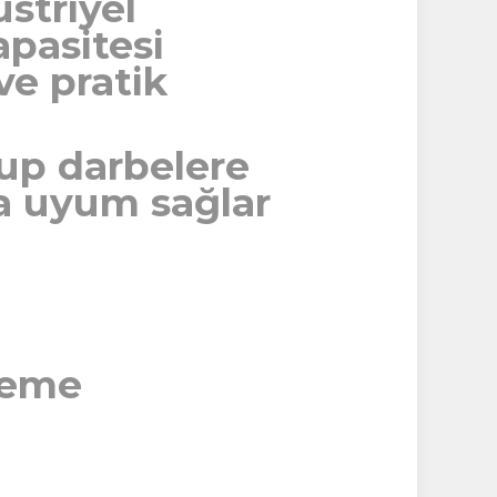
üstriyel
apasitesi
ve pratik
up darbelere
ama uyum sağlar
zeme