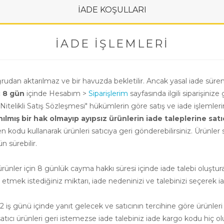
İADE KOŞULLARI
İADE İŞLEMLERI
oğrudan aktarılmaz ve bir havuzda bekletilir. Ancak yasal iade süre
ç 8 gün
içinde Hesabım >
Siparişlerim
sayfasında ilgili siparişinize 
i Nitelikli Satış Sözleşmesi" hükümlerin göre satış ve iade işlemle
ış bir hak olmayıp ayıpsız ürünlerin iade taleplerine satıcının
n kodu kullanarak ürünleri satıcıya geri gönderebilirsiniz. Ürünler sa
 sürebilir.
nler için 8 günlük cayma hakkı süresi içinde iade talebi oluşturab
e etmek istediğiniz miktarı, iade nedeninizi ve talebinizi seçerek ia
 iş günü içinde yanıt gelecek ve satıcının tercihine göre ürünleri
cı ürünleri geri istemezse iade talebiniz iade kargo kodu hiç ol