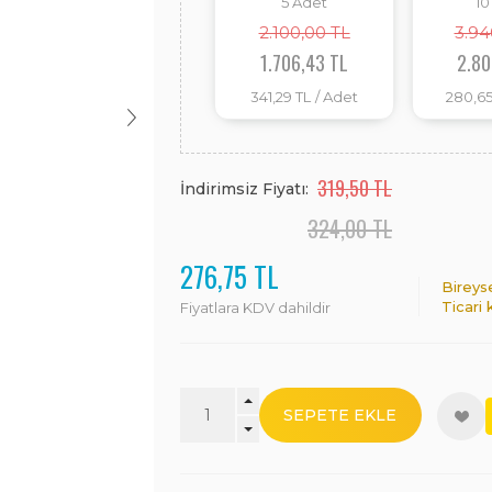
5
Adet
10
2.100,00 TL
3.94
1.706,43 TL
2.80
341,29 TL
/ Adet
280,65
319,50 TL
İndirimsiz Fiyatı:
324,00 TL
276,75 TL
Bireys
Ticari 
Fiyatlara KDV dahildir
SEPETE EKLE