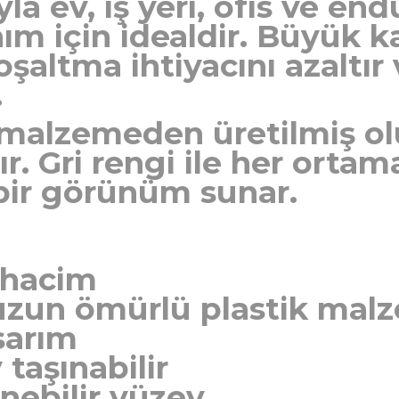
la ev, iş yeri, ofis ve end
nım için idealdir. Büyük k
şaltma ihtiyacını azaltır 
.
 malzemeden üretilmiş ol
ır. Gri rengi ile her ort
bir görünüm sunar.
ş hacim
 uzun ömürlü plastik mal
sarım
 taşınabilir
nebilir yüzey