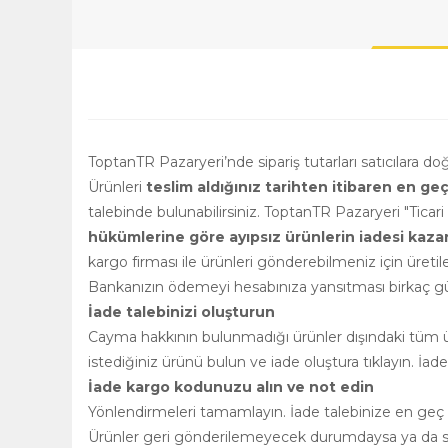
ToptanTR Pazaryeri’nde sipariş tutarları satıcılara d
Ürünleri
teslim aldığınız tarihten itibaren en ge
talebinde bulunabilirsiniz. ToptanTR Pazaryeri "Ticar
hükümlerine göre ayıpsız ürünlerin iadesi kazanılm
kargo firması ile ürünleri gönderebilmeniz için üretile
Bankanızın ödemeyi hesabınıza yansıtması birkaç gün
İade talebinizi oluşturun
Cayma hakkının bulunmadığı ürünler dışındaki tüm ürü
istediğiniz ürünü bulun ve iade oluştura tıklayın. İad
İade kargo kodunuzu alın ve not edin
Yönlendirmeleri tamamlayın. İade talebinize en geç 2
Ürünler geri gönderilemeyecek durumdaysa ya da satı