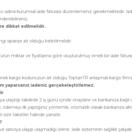
atıcı adına kurumsal iade faturası düzenlemeniz gerekmektedir. İade
erebilirsiniz.
e dikkat edilmelidir.
siparişe ait olduğu belirtilmelidir.
ürün miktar ve fiyatlarına göre oluşturulmuş örnek bir iade faturası 
leyerek kargo kodunuzun ait olduğu ToptanTR anlaşmalı kargo firm
rim yaparsanız iadeniz gerçekeleştirilemez.
ir
cıya ulaştığı takdirde 2 iş günü içinde onaylanır ve bankanıza ba
ız, ödemeyi ilk yaptığınız yöntemle, otomatik olarak bankanıza akta
 size taksitler halinde yansıtır.
?
e satıcıya ulaşıp ulaşmadığı izlenir. İade sisteminin sağlıklı çalışab