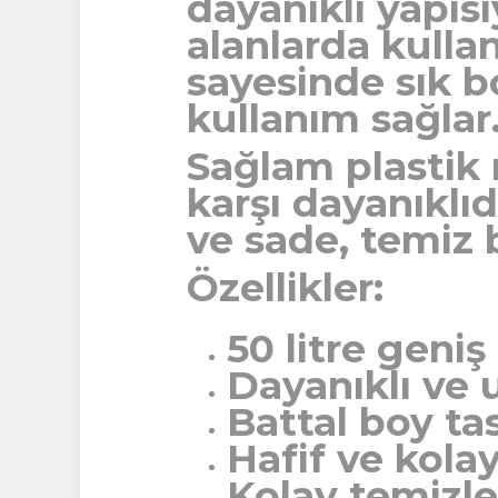
dayanıklı yapısıy
alanlarda kulla
sayesinde sık bo
kullanım sağlar
Sağlam plastik
karşı dayanıklıd
ve sade, temiz 
Özellikler:
50 litre geni
Dayanıklı ve
Battal boy ta
Hafif ve kolay
Kolay temizle