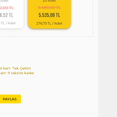
20
Adet
Adet
6.480,00 TL
0,00 TL
6,52 TL
5.535,08 TL
 TL
/ Adet
276,75 TL
/ Adet
el kart: Tek Çekim
kart: 9 taksite kadar
PAYLAS