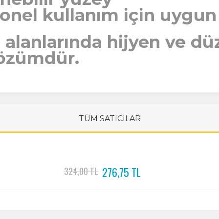
onel kullanım için uygun
 alanlarında hijyen ve d
 çözümdür.
TÜM SATICILAR
276,75 TL
324,00 TL