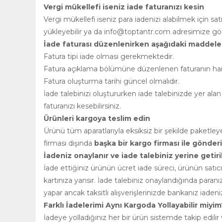
Vergi mükellefi iseniz iade faturanızı kesin
Vergi mükellefi iseniz para iadenizi alabilmek için s
yükleyebilir ya da
info@toptantr.com
adresimize gönd
İade faturası düzenlenirken aşağıdaki maddeler
Fatura tipi iade olması gerekmektedir.
Fatura açıklama bölümüne düzenlenen faturanın hangi 
Fatura oluşturma tarihi güncel olmalıdır.
İade talebinizi oluştururken iade talebinizde yer alan 
faturanızı kesebilirsiniz.
Ürünleri kargoya teslim edin
Ürünü tüm aparatlarıyla eksiksiz bir şekilde paket
firması dışında
başka bir kargo firması ile gönde
İadeniz onaylanır ve iade talebiniz yerine getiril
İade ettiğiniz ürünün ücret iade süreci, ürünün satı
kartınıza yansır. İade talebiniz onaylandığında paran
yapar ancak taksitli alışverişlerinizde bankanız iadenizi
Farklı İadelerimi Aynı Kargoda Yollayabilir miyim
İadeye yolladığınız her bir ürün sistemde takip edilir v