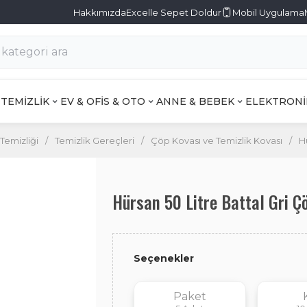
Hakkımızda
Excelle Sepet Doldur
Mobil Uygulama
TEMİZLİK
EV & OFİS & OTO
ANNE & BEBEK
ELEKTRONİ
Temizliği
/
Temizlik Gereçleri
/
Çöp Kovası ve Temizlik Kovası
/
H
Hürsan 50 Litre Battal Gri 
Seçenekler
Paket