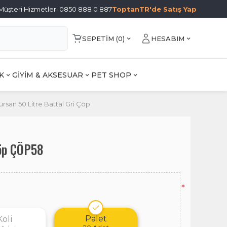
Müşteri Hizmetleri 0850 888 0 887
ToptanTR'de Satış Yap
SEPETIM (
0
)
HESABIM
K
GİYİM & AKSESUAR
PET SHOP
ürsan 50 Litre Battal Gri Çöp
Çöp ÇÖP58
*
Palet
Koli