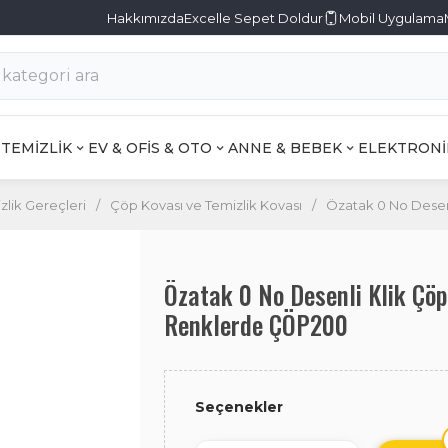
Hakkımızda
Excelle Sepet Doldur
Mobil Uygulama
TEMİZLİK
EV & OFİS & OTO
ANNE & BEBEK
ELEKTRONİ
zlik Gereçleri
/
Çöp Kovası ve Temizlik Kovası
/
Özatak 0 No Desen
Özatak 0 No Desenli Klik Çöp
Renklerde ÇÖP200
Seçenekler