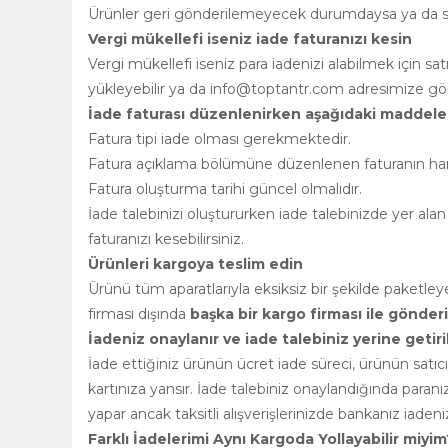
Ürünler geri gönderilemeyecek durumdaysa ya da satı
Vergi mükellefi iseniz iade faturanızı kesin
Vergi mükellefi iseniz para iadenizi alabilmek için s
yükleyebilir ya da
info@toptantr.com
adresimize gönd
İade faturası düzenlenirken aşağıdaki maddeler
Fatura tipi iade olması gerekmektedir.
Fatura açıklama bölümüne düzenlenen faturanın hangi 
Fatura oluşturma tarihi güncel olmalıdır.
İade talebinizi oluştururken iade talebinizde yer alan 
faturanızı kesebilirsiniz.
Ürünleri kargoya teslim edin
Ürünü tüm aparatlarıyla eksiksiz bir şekilde paket
firması dışında
başka bir kargo firması ile gönde
İadeniz onaylanır ve iade talebiniz yerine getiril
İade ettiğiniz ürünün ücret iade süreci, ürünün satı
kartınıza yansır. İade talebiniz onaylandığında paran
yapar ancak taksitli alışverişlerinizde bankanız iadenizi
Farklı İadelerimi Aynı Kargoda Yollayabilir miyim