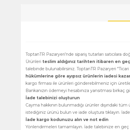
ToptanTR Pazaryeri’nde sipariş tutarları satıcılara d
Ürünleri
teslim aldığınız tarihten itibaren en ge
talebinde bulunabilirsiniz. ToptanTR Pazaryeri "Ticar
hükümlerine göre ayıpsız ürünlerin iadesi kazanılm
kargo firması ile ürünleri gönderebilmeniz için üretile
Bankanızın ödemeyi hesabınıza yansıtması birkaç gün
İade talebinizi oluşturun
Cayma hakkının bulunmadığı ürünler dışındaki tüm ürü
istediğiniz ürünü bulun ve iade oluştura tıklayın. İad
İade kargo kodunuzu alın ve not edin
Yönlendirmeleri tamamlayın. İade talebinize en geç 2