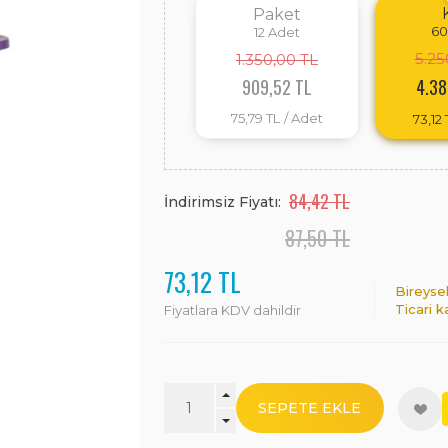
Paket
60
12
Adet
5.25
1.350,00 TL
909,52 TL
4.38
75,79 TL
/ Adet
73,12 
84,42 TL
İndirimsiz Fiyatı:
87,50 TL
73,12 TL
Bireyse
Ticari k
Fiyatlara KDV dahildir
SEPETE EKLE