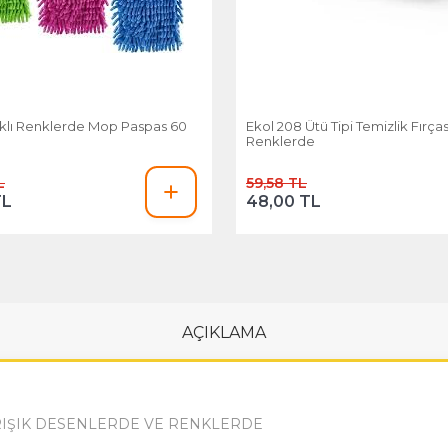
rklı Renklerde Mop Paspas 60
Ekol 208 Ütü Tipi Temizlik Fırçası
Renklerde
L
59,58 TL
TL
48,00 TL
AÇIKLAMA
ARIŞIK DESENLERDE VE RENKLERDE