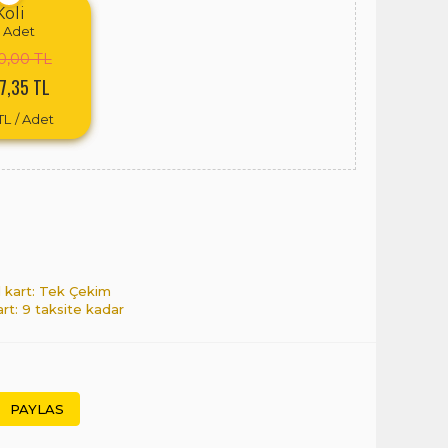
Koli
Adet
0,00 TL
7,35 TL
TL
/ Adet
l kart: Tek Çekim
art: 9 taksite kadar
PAYLAS