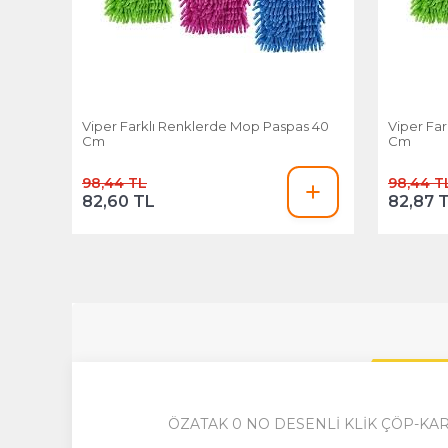
Viper Farklı Renklerde Mop Paspas 40
Viper Fa
Cm
Cm
98,44 TL
98,44 T
82,60 TL
82,87 
ÖZATAK 0 NO DESENLİ KLİK ÇÖP-K