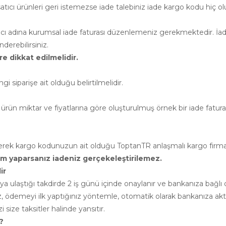
cı ürünleri geri istemezse iade talebiniz iade kargo kodu hiç ol
atıcı adına kurumsal iade faturası düzenlemeniz gerekmektedir. İade
erebilirsiniz.
e dikkat edilmelidir.
siparişe ait olduğu belirtilmelidir.
ürün miktar ve fiyatlarına göre oluşturulmuş örnek bir iade faturası 
leyerek kargo kodunuzun ait olduğu ToptanTR anlaşmalı kargo firm
rim yaparsanız iadeniz gerçekeleştirilemez.
ir
cıya ulaştığı takdirde 2 iş günü içinde onaylanır ve bankanıza ba
ız, ödemeyi ilk yaptığınız yöntemle, otomatik olarak bankanıza akta
 size taksitler halinde yansıtır.
?