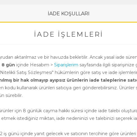
İADE KOŞULLARI
İADE İŞLEMLERI
oğrudan aktarılmaz ve bir havuzda bekletilir. Ancak yasal iade süre
ç 8 gün
içinde Hesabım >
Siparişlerim
sayfasında ilgili siparişinize 
i Nitelikli Satış Sözleşmesi" hükümlerin göre satış ve iade işlemle
ış bir hak olmayıp ayıpsız ürünlerin iade taleplerine satıcının
n kodu kullanarak ürünleri satıcıya geri gönderebilirsiniz. Ürünler sa
 sürebilir.
nler için 8 günlük cayma hakkı süresi içinde iade talebi oluşturab
e etmek istediğiniz miktarı, iade nedeninizi ve talebinizi seçerek ia
 iş günü içinde yanıt gelecek ve satıcının tercihine göre ürünleri