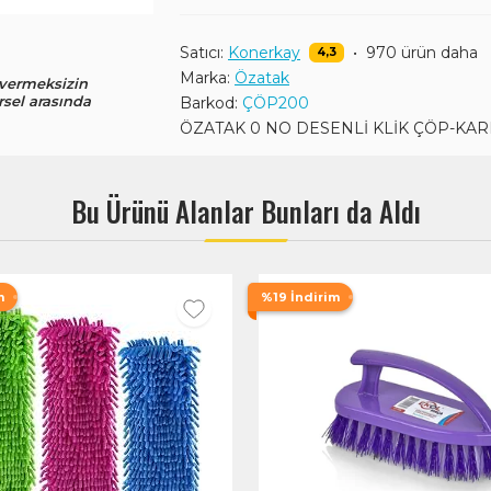
Satıcı:
Konerkay
•
970 ürün daha
4,3
Marka:
Özatak
 vermeksizin
rsel arasında
Barkod:
ÇÖP200
ÖZATAK 0 NO DESENLİ KLİK ÇÖP-KA
Bu Ürünü Alanlar Bunları da Aldı
m
%19 İndirim