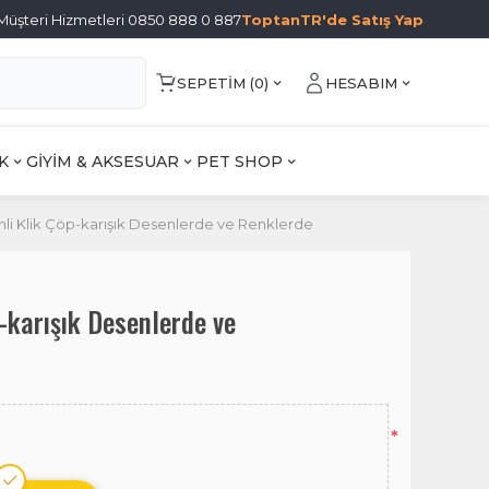
Müşteri Hizmetleri 0850 888 0 887
ToptanTR'de Satış Yap
SEPETIM (
0
)
HESABIM
K
GİYİM & AKSESUAR
PET SHOP
li Klik Çöp-karışık Desenlerde ve Renklerde
-karışık Desenlerde ve
*