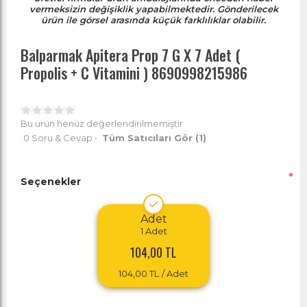
vermeksizin değişiklik yapabilmektedir. Gönderilecek
ürün ile görsel arasında küçük farklılıklar olabilir.
Balparmak Apitera Prop 7 G X 7 Adet (
Propolis + C Vitamini ) 8690998215986
Bu ürün henüz değerlendirilmemiştir.
0 Soru & Cevap
•
Tüm Satıcıları Gör
(1)
*
Seçenekler
Adet
1
Adet
104,00 TL
104,00 TL
/ Adet