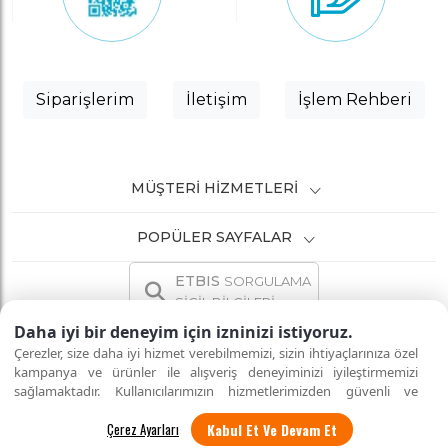
Siparişlerim
İletişim
İşlem Rehberi
MÜŞTERI HIZMETLERI
POPÜLER SAYFALAR
ETBIS
SORGULAMA
SİCİL BİLGİLERİ
Daha iyi bir deneyim için izninizi istiyoruz.
Çerezler, size daha iyi hizmet verebilmemizi, sizin ihtiyaçlarınıza özel
kampanya ve ürünler ile alışveriş deneyiminizi iyileştirmemizi
sağlamaktadır. Kullanıcılarımızın hizmetlerimizden güvenli ve
İNTERNETTE GÜVENLİ ALIŞVERİŞ
Tüm hakları saklıdır.
eksiksiz şekilde faydalanmalarını sağlamak amacıyla sitemizi
Kabul Et Ve Devam Et
kullanan kişilerin gizliliğini korumayı önemsiyoruz. "Kabul Et"