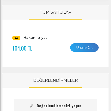
TÜM SATICILAR
Hakan İtriyat
4,3
104,00 TL
Ürüne Git
DEĞERLENDİRMELER
Değerlendirmenizi yapın