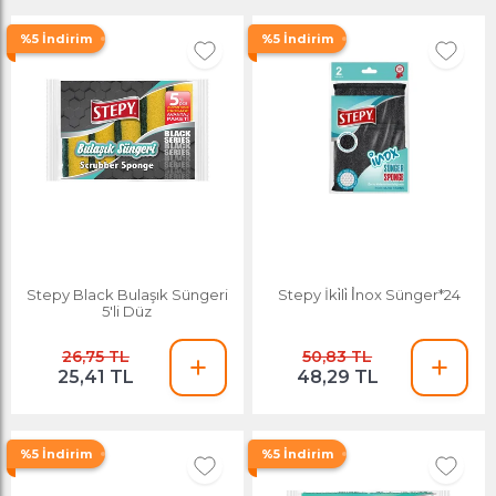
%5 İndirim
%5 İndirim
Stepy Black Bulaşık Süngeri
Stepy İki̇li̇ İ̇nox Sünger*24
5'li Düz
26,75 TL
50,83 TL
25,41 TL
48,29 TL
%5 İndirim
%5 İndirim