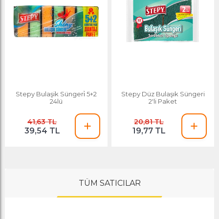
Stepy Bulaşik Süngeri̇ 5+2
Stepy Düz Bulaşık Süngeri
24lü
2'li Paket
41,63 TL
20,81 TL
39,54 TL
19,77 TL
TÜM SATICILAR