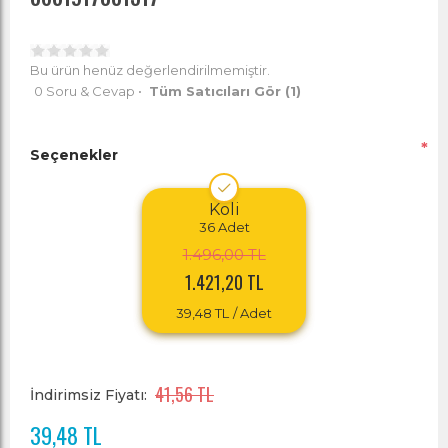
Bu ürün henüz değerlendirilmemiştir.
0 Soru & Cevap
•
Tüm Satıcıları Gör
(1)
*
Seçenekler
Koli
36
Adet
1.496,00 TL
1.421,20 TL
39,48 TL
/ Adet
41,56 TL
İndirimsiz Fiyatı:
39,48 TL