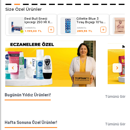
Size Özel Ürünler
Red Bull Enerji
Gillette Blue 3
İçeceği 250 Ml X
Tıraş Bıçağı 10'lu
24'lü Paket
Kartela Comfort
1.400,00 TL
329,95 TL
Plus
1.199,00 TL
289,95 TL
Bugünün Yıldız Ürünleri!
Tümünü Gör
Hafta Sonuna Özel Ürünler!
Tümünü Gör