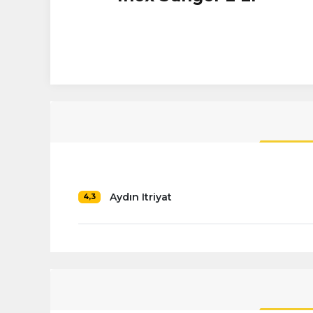
Aydın Itriyat
4,3