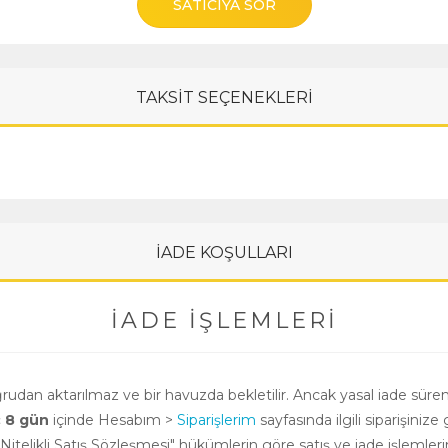
SATICIYA SOR
TAKSİT SEÇENEKLERİ
İADE KOŞULLARI
İADE İŞLEMLERI
oğrudan aktarılmaz ve bir havuzda bekletilir. Ancak yasal iade süre
ç 8 gün
içinde Hesabım >
Siparişlerim
sayfasında ilgili siparişinize 
i Nitelikli Satış Sözleşmesi" hükümlerin göre satış ve iade işlemle