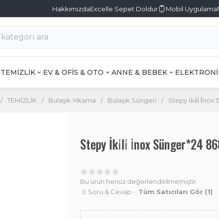
Hakkımızda
Excelle Sepet Doldur
Mobil Uygulama
TEMİZLİK
EV & OFİS & OTO
ANNE & BEBEK
ELEKTRONİ
/
TEMİZLİK
/
Bulaşık Yıkama
/
Bulaşık Süngeri
/
Stepy İki̇li̇ İ̇no
Stepy İki̇li̇ İ̇nox Sünger*24 
Bu ürün henüz değerlendirilmemiştir.
0 Soru & Cevap
•
Tüm Satıcıları Gör
(1)