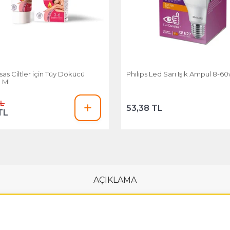
as Ciltler için Tüy Dökücü
Phılıps Led Sarı Işık Ampul 8-6
 Ml
TL
53,38 TL
TL
AÇIKLAMA