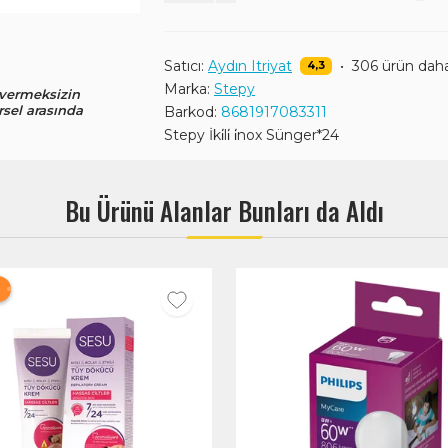
Satıcı:
Aydın Itriyat
•
306 ürün dah
4,3
Marka:
Stepy
 vermeksizin
rsel arasında
Barkod:
8681917083311
Stepy İki̇li̇ i̇nox Sünger*24
Bu Ürünü Alanlar Bunları da Aldı