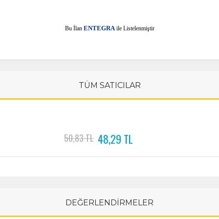
E
Bu İlan
NTEGRA
ile Listelenmiştir
TÜM SATICILAR
48,29 TL
50,83 TL
DEĞERLENDİRMELER