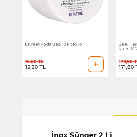
Esweet Ağda Bezi 10 Mt Rulo
Sesu Hass
Krem 100
16,00 TL
179,90 
15,20 TL
171,80 
İnox Sünger 2 Li