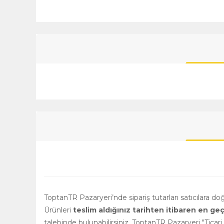
ToptanTR Pazaryeri’nde sipariş tutarları satıcılara d
Ürünleri
teslim aldığınız tarihten itibaren en ge
talebinde bulunabilirsiniz. ToptanTR Pazaryeri "Ticar