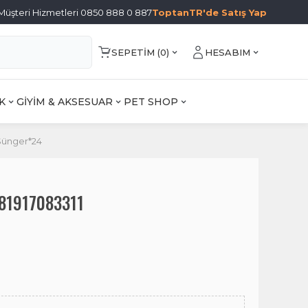
Müşteri Hizmetleri 0850 888 0 887
ToptanTR'de Satış Yap
SEPETIM (
0
)
HESABIM
K
GİYİM & AKSESUAR
PET SHOP
x Sünger*24
8681917083311