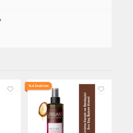
a
%4 İndirim