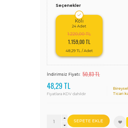
Seçenekler
Koli
24
Adet
1.220,00 TL
1.159,00 TL
48,29 TL
/ Adet
50,83 TL
İndirimsiz Fiyatı:
48,29 TL
Bireyse
Ticari k
Fiyatlara KDV dahildir
SEPETE EKLE