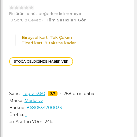
Bu ürün henüz değerlendirilmemiştir.
0 Soru & Cevap
•
Tüm Satıcıları Gör
Bireysel kart: Tek Çekim
Ticari kart: 9 taksite kadar
STOĞA GELDIĞINDE HABER VER
Satıcı:
Toptan360
•
268 ürün daha
3,7
Marka:
Markasız
Barkod:
8680534200033
Üretici:
-
Jix Aseton 70ml 24lü