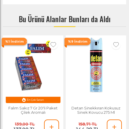
Bu Ürünü Alanlar Bunları da Aldı
%1 İndirim
%9 İndirim
En Çok Satan
Falım Sakız 7 Gr 20'li Paket
Detan Sinekkıran Kokusuz
Çilek Aromalı
Sinek Kovucu 275 Ml
139,00 TL
158,71 TL