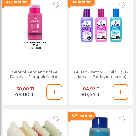
%10 İndirim
%5 İndirim
Gabrini Nemlendirici ve
Gülşah Aseton 125 Ml Güçlü -
Besleyici Pompalı Aseton
Hassas - Besleyici (karma)
200 Ml
50,00 TL
84,92 TL
45,00 TL
80,67 TL
%7 İndirim