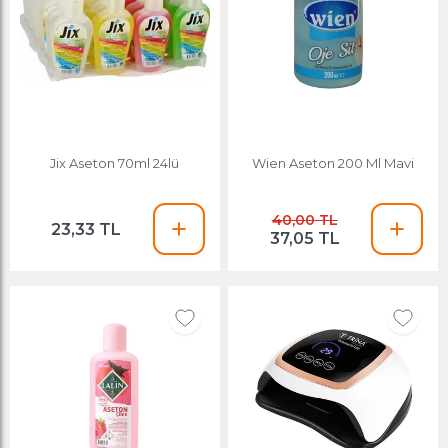
Jix Aseton 70ml 24lü
Wien Aseton 200 Ml Mavi
40,00 TL
23,33 TL
37,05 TL