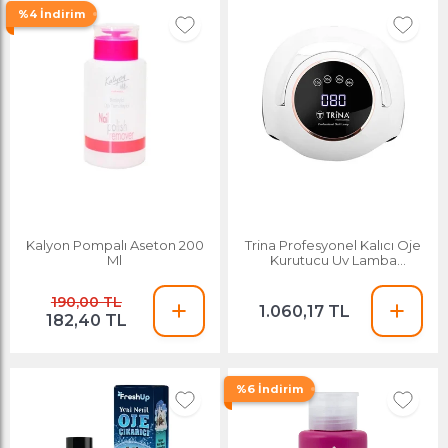
%4 İndirim
Kalyon Pompalı Aseton 200
Trina Profesyonel Kalıcı Oje
Ml
Kurutucu Uv Lamba
Trnuvlamp001
190,00 TL
1.060,17 TL
182,40 TL
%6 İndirim