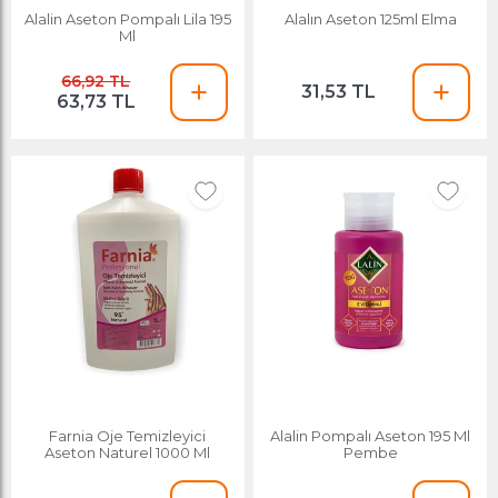
Alalin Aseton Pompalı Lila 195
Alalın Aseton 125ml Elma
Ml
66,92 TL
31,53 TL
63,73 TL
Farnia Oje Temizleyici
Alalin Pompalı Aseton 195 Ml
Aseton Naturel 1000 Ml
Pembe