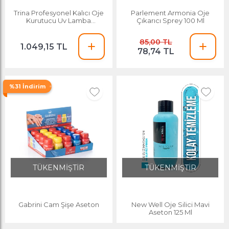
Trina Profesyonel Kalıcı Oje
Parlement Armonia Oje
Kurutucu Uv Lamba
Çıkarıcı Sprey 100 Ml
Trnuvlamp003
85,00 TL
1.049,15 TL
78,74 TL
%31 İndirim
TÜKENMİŞTİR
TÜKENMİŞTİR
Gabrini Cam Şişe Aseton
New Well Oje Silici Mavi
Aseton 125 Ml