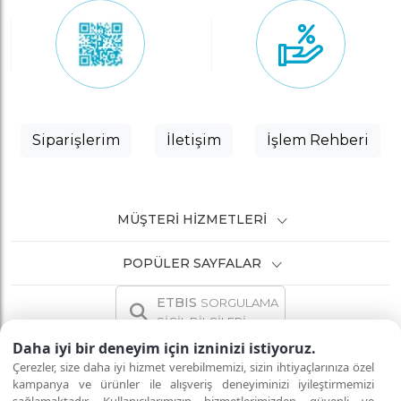
Siparişlerim
İletişim
İşlem Rehberi
MÜŞTERI HIZMETLERI
POPÜLER SAYFALAR
ETBIS
SORGULAMA
SİCİL BİLGİLERİ
Daha iyi bir deneyim için izninizi istiyoruz.
Çerezler, size daha iyi hizmet verebilmemizi, sizin ihtiyaçlarınıza özel
kampanya ve ürünler ile alışveriş deneyiminizi iyileştirmemizi
İNTERNETTE GÜVENLİ ALIŞVERİŞ