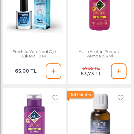
Freshup Yeni Nesil Oje
Alalin Aseton Pompalı
Çıkarıcı 10 Ml
Pembe 195 Ml
67,55 TL
65,00 TL
63,73 TL
%4 İndirim