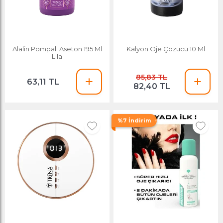
Alalin Pompalı Aseton 195 Ml
Kalyon Oje Çözücü 10 Ml
Lila
85,83 TL
63,11 TL
82,40 TL
%7 İndirim