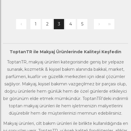
1
2
3
4
5
ToptanTR ile Makyaj Ürünlerinde Kaliteyi Keşfedin
ToptanTR
, makyaj ürünleri kategorisinde geniş bir yelpaze
sunarak,
kozmetik & kişisel bakım
alanında bakkal, market,
parfümeri, kuaför ve güzellik merkezleri için ideal çözümler
sağlıyor. Makyaj, kişisel bakımın vazgeçilmez bir parçası olup,
doğru ürünlerle hem günlük hem de özel günlerde etkileyici
bir görünüm elde etmek mümkündür. ToptanTR’deki indirimli
toptan makyaj ürünleri ile hem işletmenizin maliyetlerini
düşürebilir hem de müşterilerinizi memnun edebilirsiniz.
Makyaj ürünleri, cilt bakım ürünleri ile birlikte kullanıldığında en
iyi sonuçları verir. ToptanTR, yüksek kaliteli fondötenler, allıklar,