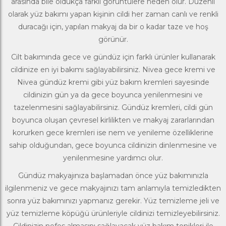
arasında bile oldukça farklı görüntülere neden olur. Düzenli
olarak yüz bakımı yapan kişinin cildi her zaman canlı ve renkli
duracağı için, yapılan makyaj da bir o kadar taze ve hoş
görünür.
Cilt bakımında gece ve gündüz için farklı ürünler kullanarak
cildinize en iyi bakımı sağlayabilirsiniz.
Nivea
gece kremi ve
Nivea gündüz kremi gibi yüz bakım kremleri sayesinde
cildinizin gün ya da gece boyunca yenilenmesini ve
tazelenmesini sağlayabilirsiniz. Gündüz kremleri, cildi gün
boyunca oluşan çevresel kirlilikten ve makyaj zararlarından
korurken gece kremleri ise nem ve yenileme özelliklerine
sahip olduğundan, gece boyunca cildinizin dinlenmesine ve
yenilenmesine yardımcı olur.
Gündüz makyajınıza başlamadan önce yüz bakımınızla
ilgilenmeniz ve gece makyajınızı tam anlamıyla temizledikten
sonra yüz bakımınızı yapmanız gerekir. Yüz temizleme jeli ve
yüz temizleme köpüğü ürünleriyle cildinizi temizleyebilirsiniz.
Cildinizin nefes almasını sağlayacak yüz bakım tonikleri ile