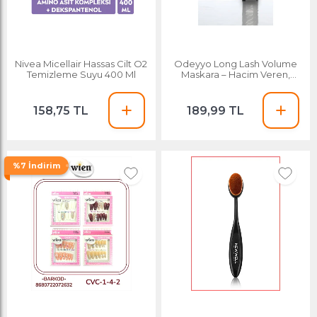
Nivea Micellair Hassas Cilt O2
Odeyyo Long Lash Volume
Temizleme Suyu 400 Ml
Maskara – Hacim Veren,
Dolgun, Kıvrık & Uzun Kirpik,
Kalıcı Siyah
158,75 TL
189,99 TL
%7 İndirim