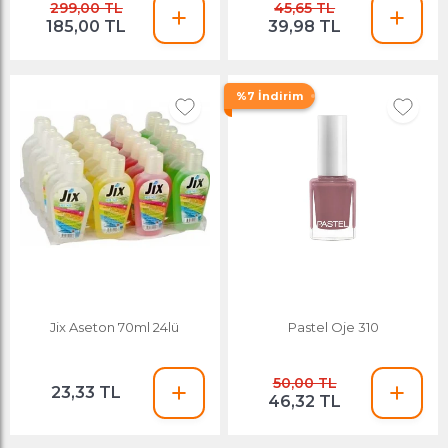
299,00 TL
45,65 TL
185,00 TL
39,98 TL
%7 İndirim
Jix Aseton 70ml 24lü
Pastel Oje 310
50,00 TL
23,33 TL
46,32 TL