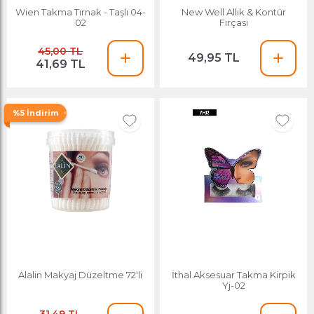
Wien Takma Tırnak - Taşlı 04-
New Well Allık & Kontür
02
Fırçası
45,00 TL
49,95 TL
41,69 TL
%5 İndirim
Alalin Makyaj Düzeltme 72'li
İthal Aksesuar Takma Kirpik
Yj-02