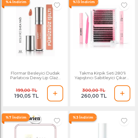
%4 İndirim
%13 İndirim
Flormar Besleyici Dudak
Takma Kirpik Seti 280'li
Parlatıcısı Dewy Lip Glaze
Yapıştırıcı Sabitleyici Çıkarıcı
004 Undressed
Remover + Takma Kirpik
Cımbızı+tarama Fırçası 30d-
199,00 TL
300,00 TL
40d
190,05 TL
260,00 TL
%7 İndirim
%3 İndirim