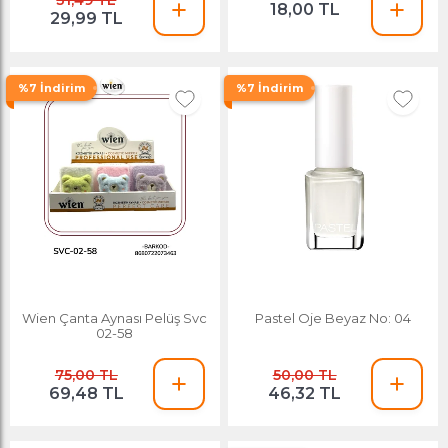
31,49 TL
18,00 TL
29,99 TL
%7 İndirim
%7 İndirim
Wien Çanta Aynası Pelüş Svc
Pastel Oje Beyaz No: 04
02-58
75,00 TL
50,00 TL
69,48 TL
46,32 TL