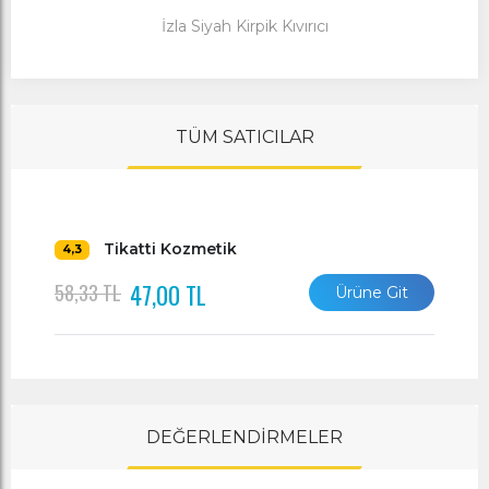
İzla Siyah Kirpik Kıvırıcı
TÜM SATICILAR
Tikatti Kozmetik
4,3
47,00 TL
58,33 TL
Ürüne Git
DEĞERLENDİRMELER