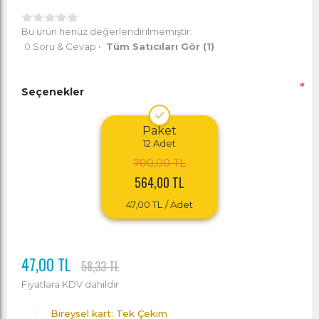
Bu ürün henüz değerlendirilmemiştir.
0 Soru & Cevap
•
Tüm Satıcıları Gör
(1)
*
Seçenekler
Paket
12
Adet
700,00 TL
564,00 TL
47,00 TL
/ Adet
47,00 TL
58,33 TL
Fiyatlara KDV dahildir
Bireysel kart: Tek Çekim