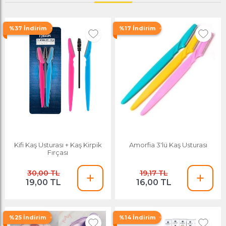
%37 İndirim
%17 İndirim
Kifi Kaş Usturası + Kaş Kirpik
Amorfia 3'lü Kaş Usturası
Fırçası
30,00 TL
19,17 TL
19,00 TL
16,00 TL
%25 İndirim
%14 İndirim