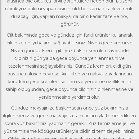
arasında bile oldukça farklı görüntülere neden olur. Düzenli
olarak yüz bakımı yapan kişinin cildi her zaman canlı ve renkli
duracağı için, yapılan makyaj da bir o kadar taze ve hoş
görünür.
Cilt bakımında gece ve gündüz için farklı ürünler kullanarak
cildinize en iyi bakımı sağlayabilirsiniz.
Nivea
gece kremi ve
Nivea gündüz kremi gibi yüz bakım kremleri sayesinde
cildinizin gün ya da gece boyunca yenilenmesini ve
tazelenmesini sağlayabilirsiniz. Gündüz kremleri, cildi gün
boyunca oluşan çevresel kirlilikten ve makyaj zararlarından
korurken gece kremleri ise nem ve yenileme özelliklerine
sahip olduğundan, gece boyunca cildinizin dinlenmesine ve
yenilenmesine yardımcı olur.
Gündüz makyajınıza başlamadan önce yüz bakımınızla
ilgilenmeniz ve gece makyajınızı tam anlamıyla temizledikten
sonra yüz bakımınızı yapmanız gerekir. Yüz temizleme jeli ve
yüz temizleme köpüğü ürünleriyle cildinizi temizleyebilirsiniz.
Cildinizin nefes almasını sağlayacak yüz bakım tonikleri ile