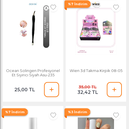
%7 İndirim
Ocean Solingen Profesyonel
Wien 3d Takma Kirpik 08-05
Et Sıyırıcı Siyah Asu-235
35,00 TL
25,00 TL
32,42 TL
%7 İndirim
%3 İndirim