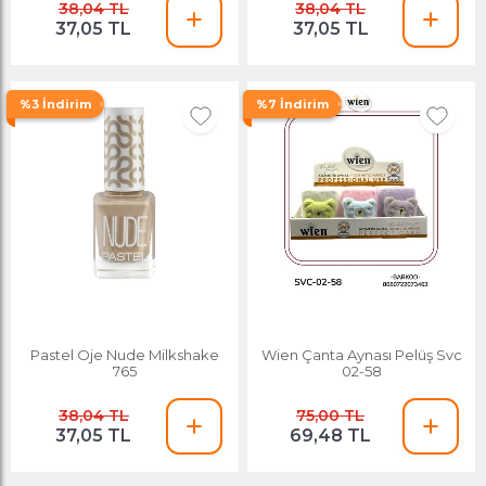
38,04 TL
38,04 TL
37,05 TL
37,05 TL
%3 İndirim
%7 İndirim
Pastel Oje Nude Milkshake
Wien Çanta Aynası Pelüş Svc
765
02-58
38,04 TL
75,00 TL
37,05 TL
69,48 TL