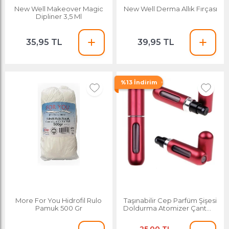
New Well Makeover Magic
New Well Derma Allık Fırçası
Dipliner 3,5 Ml
35,95 TL
39,95 TL
%13 İndirim
More For You Hidrofil Rulo
Taşınabilir Cep Parfüm Şişesi
Pamuk 500 Gr
Doldurma Atomizer Çantalık
Dolabilir Mini Şişe 5ml