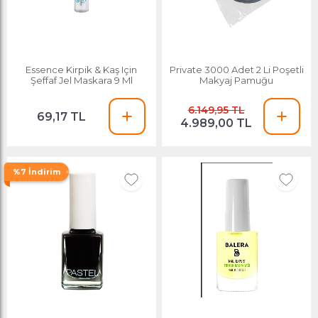
Essence Kirpik & Kaş Için
Private 3000 Adet 2 Li Poşetli
Şeffaf Jel Maskara 9 Ml
Makyaj Pamuğu
6.149,95 TL
69,17 TL
4.989,00 TL
%7 İndirim