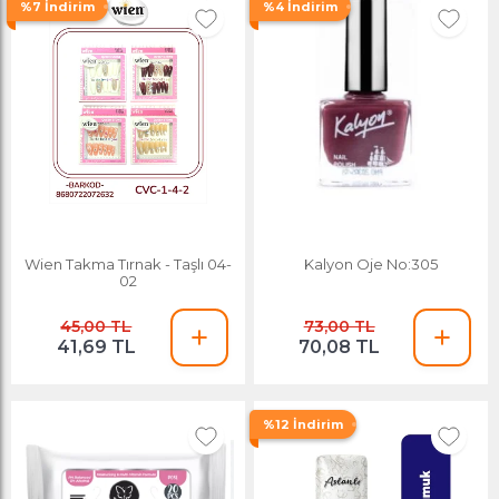
%7 İndirim
%4 İndirim
Wien Takma Tırnak - Taşlı 04-
Kalyon Oje No:305
02
45,00 TL
73,00 TL
41,69 TL
70,08 TL
%12 İndirim