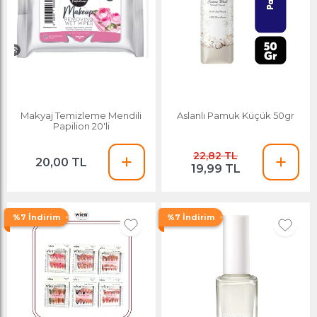
Makyaj Temizleme Mendili
Aslanlı Pamuk Küçük 50gr
Papilion 20'li
22,82 TL
20,00 TL
19,99 TL
%7 İndirim
%7 İndirim