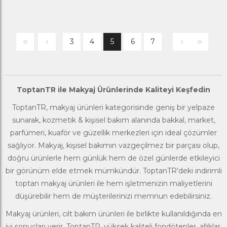
3
4
5
6
7
ToptanTR ile Makyaj Ürünlerinde Kaliteyi Keşfedin
ToptanTR
, makyaj ürünleri kategorisinde geniş bir yelpaze
sunarak,
kozmetik & kişisel bakım
alanında bakkal, market,
parfümeri, kuaför ve güzellik merkezleri için ideal çözümler
sağlıyor. Makyaj, kişisel bakımın vazgeçilmez bir parçası olup,
doğru ürünlerle hem günlük hem de özel günlerde etkileyici
bir görünüm elde etmek mümkündür. ToptanTR’deki indirimli
toptan makyaj ürünleri ile hem işletmenizin maliyetlerini
düşürebilir hem de müşterilerinizi memnun edebilirsiniz.
Makyaj ürünleri, cilt bakım ürünleri ile birlikte kullanıldığında en
iyi sonuçları verir. ToptanTR, yüksek kaliteli fondötenler, allıklar,