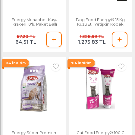
Energy Muhabbet Kuşu
Dog Food Energy® 15 Kg
Krakeri 10'lu Paket Ballı
Kuzu Etli Yetişkin Köpek
Maması
67,20 TL
1.328,99 TL
64,51 TL
1.275,83 TL
%4 İndirim
%4 İndirim
Energy Süper Premium
Cat Food Energy® 100 G