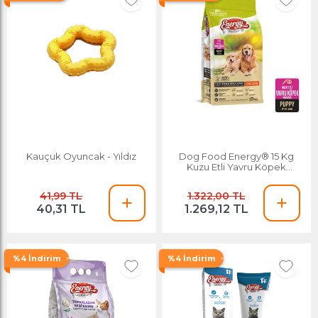
Kauçuk Oyuncak - Yıldız
Dog Food Energy® 15 Kg
Kuzu Etli Yavru Köpek
Maması
41,99 TL
1.322,00 TL
40,31 TL
1.269,12 TL
%4 İndirim
%4 İndirim