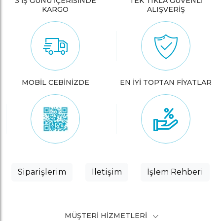
3 İŞ GÜNÜ İÇERİSİNDE
TEK TIKLA GÜVENLİ
KARGO
ALIŞVERİŞ
MOBİL CEBİNİZDE
EN İYİ TOPTAN FİYATLAR
Siparişlerim
İletişim
İşlem Rehberi
MÜŞTERI HIZMETLERI