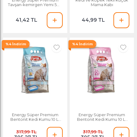
Tavşan-kemirgen Yemi 500
Mama Kabı
Gr
41,42 TL
44,99 TL
%4 İndirim
%4 İndirim
Energy Süper Premium
Energy Süper Premium
Bentonit Kedi Kumu 10 Lt
Bentonit Kedi Kumu 10 Lt
Sabun Kokulu
Pudra Kokulu
317,99 TL
317,99 TL