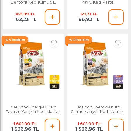
Bentonit Kedi Kumu 5 Lt
Yavru Kedi Paste
Lavanta Kokulu
168,99 TL
69,71 TL
162,23 TL
66,92 TL
%4 İndirim
%4 İndirim
Cat Food Energy® 15 Kg
Cat Food Energy® 15 Kg
Tavuklu Yetişkin Kedi Maması
Gurme Yetişkin Kedi Maması
1.601,00 TL
1.601,00 TL
1.536,96 TL
1.536,96 TL