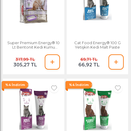
Super Premium Energy® 10
Cat Food Energy® 100 G
Lt Bentonit Kedi Kumu
Yetişkin Kedi Malt Paste
Lavanta Kokulu
317,99 TL
69,71 TL
305,27 TL
66,92 TL
%4 İndirim
%4 İndirim