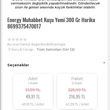
vermeksizin değişiklik yapabilmektedir. Gönderilecek
ürün ile görsel arasında küçük farklılıklar olabilir.
Energy Muhabbet Kuşu Yemi 300 Gr Harika
8699375470017
Bu ürün henüz değerlendirilmemiştir.
0 Soru & Cevap
•
Tüm Satıcıları Gör
(2)
*
Seçenekler
Adet
Paket
1
Adet
5
Adet
51,99 TL
225,99 TL
49,91 TL
216,95 TL
49,91 TL
/ Adet
43,39 TL
/ Adet