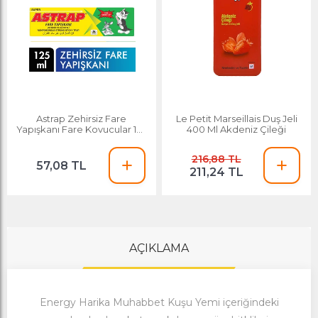
Astrap Zehirsiz Fare
Le Petit Marseillais Duş Jeli
Yapışkanı Fare Kovucular 125
400 Ml Akdeniz Çileği
Ml
216,88 TL
57,08 TL
211,24 TL
AÇIKLAMA
Energy Harika Muhabbet Kuşu Yemi içeriğindeki