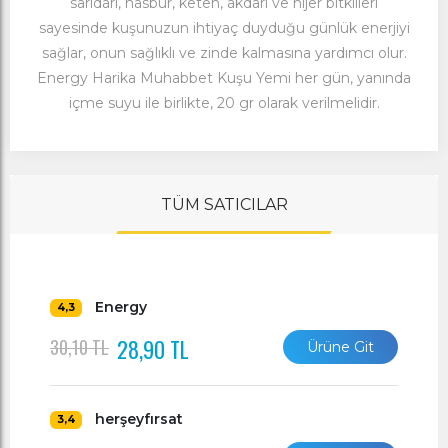
sarıdarı, hasbur, keten, akdarı ve nijer bitklileri
sayesinde kuşunuzun ihtiyaç duyduğu günlük enerjiyi
sağlar, onun sağlıklı ve zinde kalmasına yardımcı olur.
Energy Harika Muhabbet Kuşu Yemi her gün, yanında
içme suyu ile birlikte, 20 gr olarak verilmelidir.
TÜM SATICILAR
Energy
4,3
28,90 TL
30,10 TL
Ürüne Git
herşeyfırsat
3,4