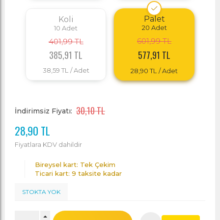
Palet
Koli
20
Adet
10
Adet
601,99 TL
401,99 TL
385,91 TL
577,91 TL
38,59 TL
/ Adet
28,90 TL
/ Adet
30,10 TL
İndirimsiz Fiyatı:
28,90 TL
Fiyatlara KDV dahildir
Bireysel kart: Tek Çekim
Ticari kart: 9 taksite kadar
STOKTA YOK