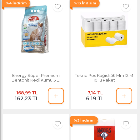
%4 İndirim
%13 İndirim
Energy Süper Premium
Tekno Pos Kağıdı 56 Mm 12 M
Bentonit Kedi Kumu 5 Lt
10'lu Paket
Sabun Kokulu
168,99 TL
7,14 TL
162,23 TL
6,19 TL
%3 İndirim