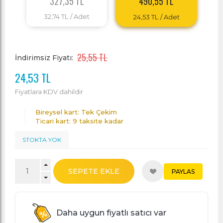
327,35 TL
490,55 TL
32,74 TL
/ Adet
24,53 TL
/ Adet
25,55 TL
İndirimsiz Fiyatı:
24,53 TL
Fiyatlara KDV dahildir
Bireysel kart: Tek Çekim
Ticari kart: 9 taksite kadar
STOKTA YOK
SEPETE EKLE
PAYLAS
Daha uygun fiyatlı satıcı var