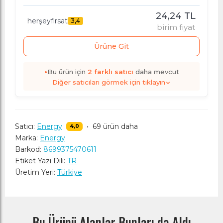
24,24 TL
herşeyfırsat
3,4
birim fiyat
Ürüne Git
•
Bu ürün için
2
farklı satıcı
daha mevcut
Diğer satıcıları görmek için tıklayın
Satıcı:
Energy
•
69 ürün daha
4,0
Marka:
Energy
Barkod:
8699375470611
Etiket Yazı Dili:
TR
Üretim Yeri:
Türkiye
Bu Ürünü Alanlar Bunları da Aldı