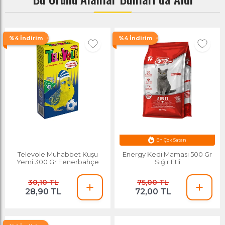
%4 İndirim
%4 İndirim
En Çok Satan
Ayın Yıldızı
Televole Muhabbet Kuşu
Energy Kedi Maması 500 Gr
Yemi 300 Gr Fenerbahçe
Sığır Etli
30,10 TL
75,00 TL
28,90 TL
72,00 TL