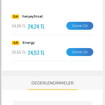
herşeyfırsat
3,4
24,24 TL
24,99 TL
Ürüne Git
Energy
4,0
24,53 TL
25,55 TL
Ürüne Git
DEĞERLENDİRMELER