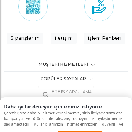
Siparişlerim
İletişim
İşlem Rehberi
MÜŞTERI HIZMETLERI
POPÜLER SAYFALAR
ETBIS
SORGULAMA
SİCİL BİLGİLERİ
Daha iyi bir deneyim için izninizi istiyoruz.
Çerezler, size daha iyi hizmet verebilmemizi, sizin ihtiyaçlarınıza özel
kampanya ve ürünler ile alışveriş deneyiminizi iyileştirmemizi
sağlamaktadır. Kullanıcılarımızın hizmetlerimizden güvenli ve
İNTERNETTE GÜVENLİ ALIŞVERİŞ
Tüm hakları saklıdır.
eksiksiz şekilde faydalanmalarını sağlamak amacıyla sitemizi