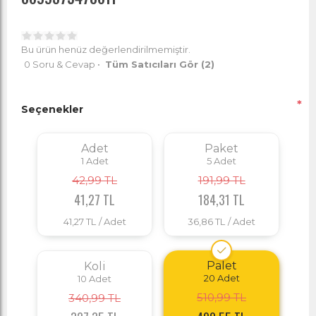
Bu ürün henüz değerlendirilmemiştir.
0 Soru & Cevap
•
Tüm Satıcıları Gör
(2)
*
Seçenekler
Adet
Paket
1
Adet
5
Adet
42,99 TL
191,99 TL
41,27 TL
184,31 TL
41,27 TL
/ Adet
36,86 TL
/ Adet
Palet
Koli
20
Adet
10
Adet
510,99 TL
340,99 TL