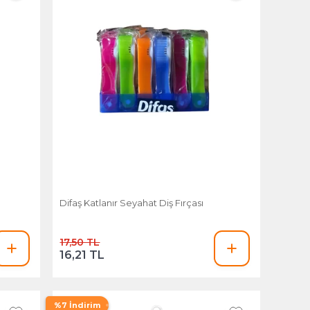
Difaş Katlanır Seyahat Diş Fırçası
17,50 TL
16,21 TL
%7 İndirim