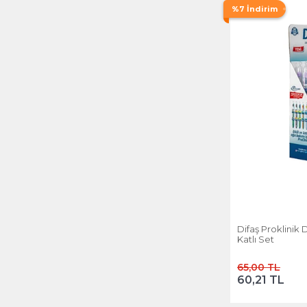
%7 İndirim
Difaş Proklinik D
Katlı Set
65,00 TL
60,21 TL