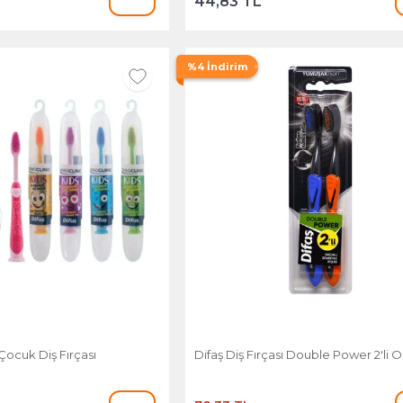
44,83 TL
%4 İndirim
 Çocuk Diş Fırçası
Difaş Diş Fırçası Double Power 2'li O