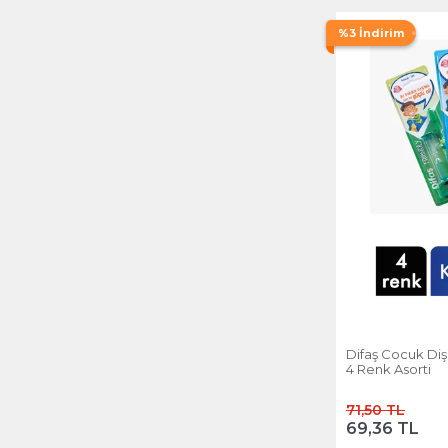
%3 İndirim
Difaş Cocuk Diş 
4 Renk Asorti
71,50 TL
69,36 TL