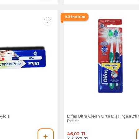
%3 İndirim
yicisi
Difaş Ultra Clean Orta Diş Fırçası 2'li X
Paket
46,02 TL