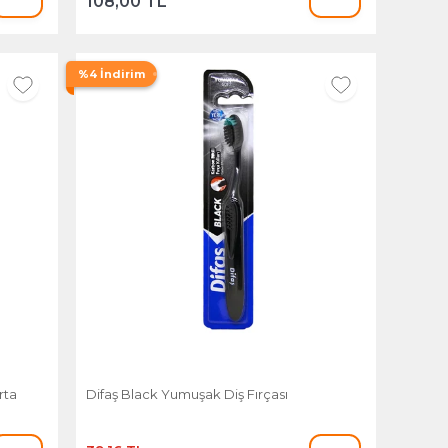
108,00 TL
%4 İndirim
rta
Difaş Black Yumuşak Diş Fırçası