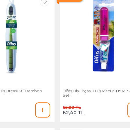
 Diş Fırçası Stil Bamboo
Difaş Diş Fırçası + Diş Macunu 15 Ml
Seti
65,00 TL
62,40 TL