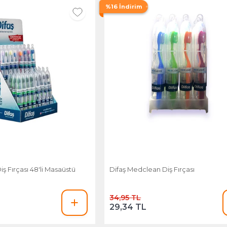
%16 İndirim
iş Fırçası 48'li Masaüstü
Difaş Medclean Diş Fırçası
34,95 TL
29,34 TL