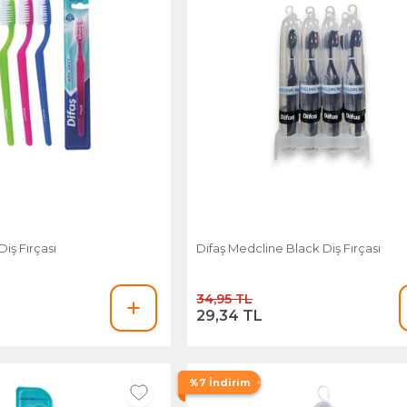
iş Fırçası
Difaş Medcline Black Diş Fırçası
34,95 TL
29,34 TL
%7 İndirim