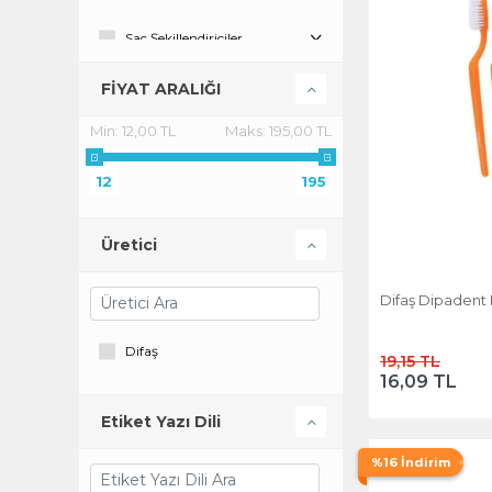
Saç Şekillendiriciler
FİYAT ARALIĞI
Min:
12,00 TL
Maks:
195,00 TL
12
195
Üretici
Difaş Dipadent D
Difaş
19,15 TL
16,09 TL
Etiket Yazı Dili
%16 İndirim