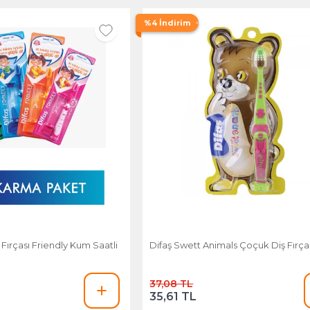
%4 İndirim
Fırçası Friendly Kum Saatli
Difaş Swett Animals Çoçuk Diş Fırça
37,08 TL
35,61 TL