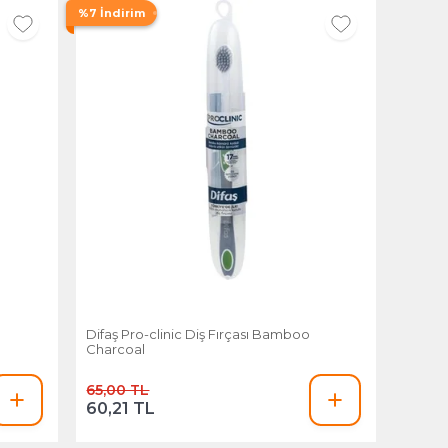
%7 İndirim
Difaş Pro-clinic Diş Fırçası Bamboo
Charcoal
65,00 TL
60,21 TL