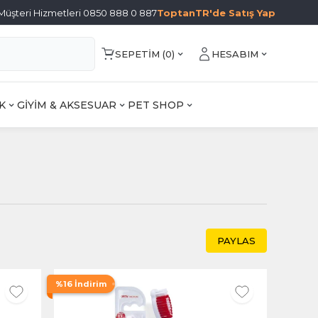
Müşteri Hizmetleri 0850 888 0 887
ToptanTR'de Satış Yap
SEPETIM (
0
)
HESABIM
K
GİYİM & AKSESUAR
PET SHOP
PAYLAS
%16 İndirim