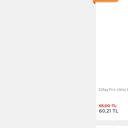
Difaş Pro-clinic
65,00 TL
60,21 TL