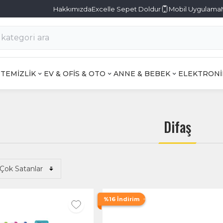
Hakkımızda
Excelle Sepet Doldur
Mobil Uygulama
TEMİZLİK
EV & OFİS & OTO
ANNE & BEBEK
ELEKTRONİ
Difaş
%16 İndirim