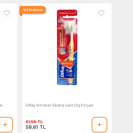
%5 İndirim
sı
Difaş Smoker Ekstra Sert Diş Fırçası
61,58 TL
58,81 TL