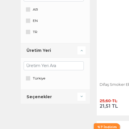
AR
EN
TR
Üretim Yeri
Türkiye
Difaş Smoker Eks
Seçenekler
25,60 TL
21,51 TL
%7 İndirim