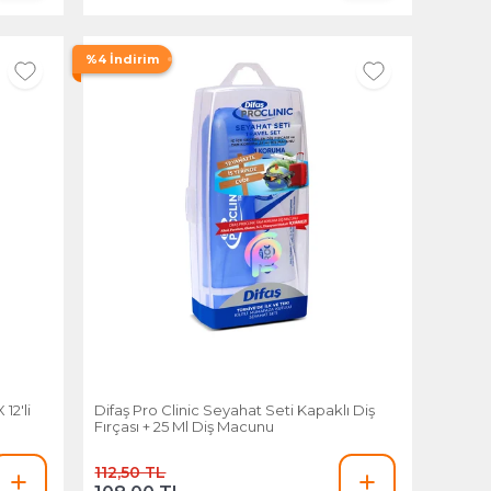
%4 İndirim
 12'li
Difaş Pro Clinic Seyahat Seti Kapaklı Diş
Fırçası + 25 Ml Diş Macunu
112,50 TL