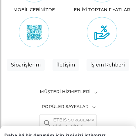
MOBİL CEBİNİZDE
EN İYİ TOPTAN FİYATLAR
Siparişlerim
İletişim
İşlem Rehberi
MÜŞTERI HIZMETLERI
POPÜLER SAYFALAR
ETBIS
SORGULAMA
SİCİL BİLGİLERİ
Daha iyi bir deneyim için izninizi istiyoruz.