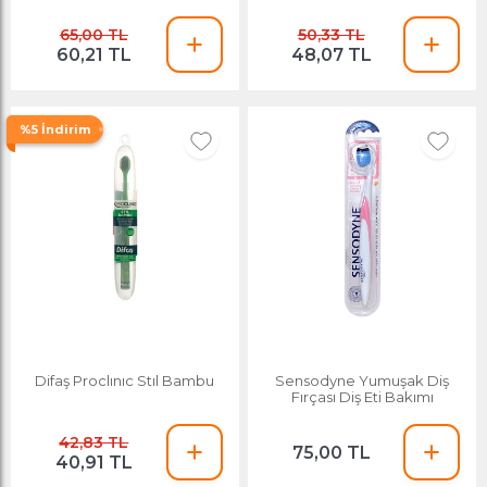
65,00 TL
50,33 TL
60,21 TL
48,07 TL
%5 İndirim
Difaş Proclınıc Stıl Bambu
Sensodyne Yumuşak Diş
Fırçası Diş Eti Bakımı
42,83 TL
75,00 TL
40,91 TL