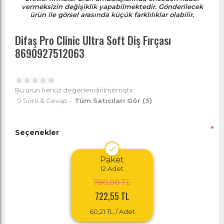
vermeksizin değişiklik yapabilmektedir. Gönderilecek
ürün ile görsel arasında küçük farklılıklar olabilir.
Difaş Pro Clinic Ultra Soft Diş Fırçası
8690927512063
Bu ürün henüz değerlendirilmemiştir.
0 Soru & Cevap
•
Tüm Satıcıları Gör
(3)
*
Seçenekler
Paket
12
Adet
780,00 TL
722,55 TL
60,21 TL
/ Adet