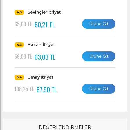
Sevinçler İtriyat
4,3
60,21 TL
65,00 TL
Ürüne Git
Hakan İtriyat
4,3
63,03 TL
66,00 TL
Ürüne Git
Umay Itriyat
3,4
87,50 TL
108,25 TL
Ürüne Git
DEĞERLENDİRMELER