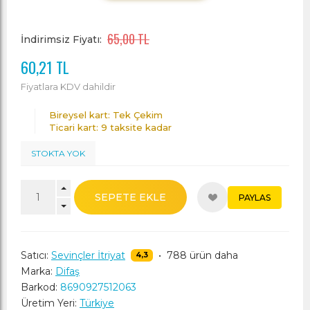
65,00 TL
İndirimsiz Fiyatı:
60,21 TL
Fiyatlara KDV dahildir
Bireysel kart: Tek Çekim
Ticari kart: 9 taksite kadar
STOKTA YOK
SEPETE EKLE
PAYLAS
Satıcı:
Sevinçler İtriyat
•
788 ürün daha
4,3
Marka:
Difaş
Barkod:
8690927512063
Üretim Yeri:
Türkiye