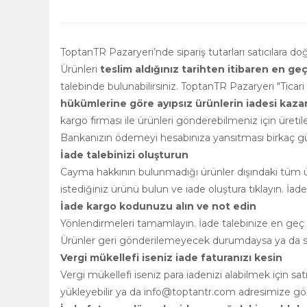
ToptanTR Pazaryeri’nde sipariş tutarları satıcılara d
Ürünleri
teslim aldığınız tarihten itibaren en ge
talebinde bulunabilirsiniz. ToptanTR Pazaryeri "Ticar
hükümlerine göre ayıpsız ürünlerin iadesi kazanılm
kargo firması ile ürünleri gönderebilmeniz için üretile
Bankanızın ödemeyi hesabınıza yansıtması birkaç gün
İade talebinizi oluşturun
Cayma hakkının bulunmadığı ürünler dışındaki tüm ürü
istediğiniz ürünü bulun ve iade oluştura tıklayın. İad
İade kargo kodunuzu alın ve not edin
Yönlendirmeleri tamamlayın. İade talebinize en geç 2
Ürünler geri gönderilemeyecek durumdaysa ya da satı
Vergi mükellefi iseniz iade faturanızı kesin
Vergi mükellefi iseniz para iadenizi alabilmek için s
yükleyebilir ya da
info@toptantr.com
adresimize gönd