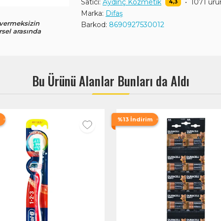
Satıcı:
Aydinç Kozmetik
•
1071 ürü
4,3
Marka:
Difaş
 vermeksizin
Barkod:
8690927530012
rsel arasında
Bu Ürünü Alanlar Bunları da Aldı
%13 İndirim