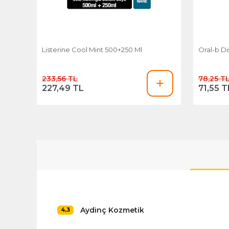
Listerine Cool Mint 500+250 Ml
Oral-b Di
233,56 TL
78,25 T
227,49 TL
71,55 T
Aydinç Kozmetik
4,3