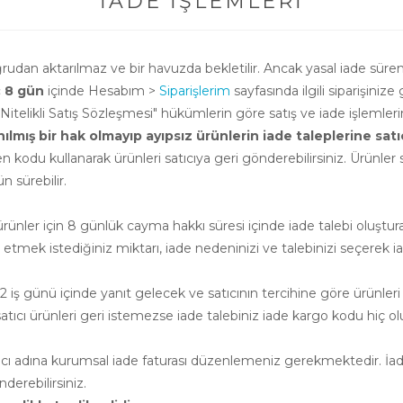
İADE İŞLEMLERI
oğrudan aktarılmaz ve bir havuzda bekletilir. Ancak yasal iade süre
ç 8 gün
içinde Hesabım >
Siparişlerim
sayfasında ilgili siparişinize 
i Nitelikli Satış Sözleşmesi" hükümlerin göre satış ve iade işlemle
ış bir hak olmayıp ayıpsız ürünlerin iade taleplerine satıcının
n kodu kullanarak ürünleri satıcıya geri gönderebilirsiniz. Ürünler sa
 sürebilir.
nler için 8 günlük cayma hakkı süresi içinde iade talebi oluşturab
e etmek istediğiniz miktarı, iade nedeninizi ve talebinizi seçerek ia
 iş günü içinde yanıt gelecek ve satıcının tercihine göre ürünleri
cı ürünleri geri istemezse iade talebiniz iade kargo kodu hiç ol
atıcı adına kurumsal iade faturası düzenlemeniz gerekmektedir. İade
erebilirsiniz.