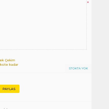
*
 Tek Çekim
aksite kadar
STOKTA YOK
PAYLAS