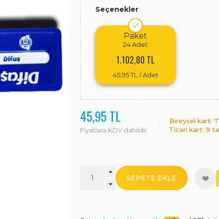
Seçenekler
Paket
24
Adet
1.102,80 TL
45,95 TL
/ Adet
45,95 TL
Bireysel kart:
Ticari kart: 9 t
Fiyatlara KDV dahildir
SEPETE EKLE