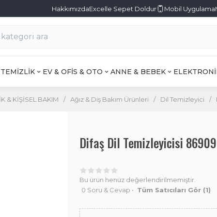
Hakkımızda
Excelle Sepet Doldur
Mobil Uygulama
TEMİZLİK
EV & OFİS & OTO
ANNE & BEBEK
ELEKTRONİ
K & KİŞİSEL BAKIM
/
Ağız & Diş Bakım Ürünleri
/
Dil Temizleyici
/
Difaş Dil Temizleyicisi 869
Bu ürün henüz değerlendirilmemiştir.
0 Soru & Cevap
•
Tüm Satıcıları Gör
(1)