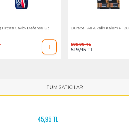
ş Fırçası Cavity Defense 123
Duracell Aa Alkalin Kalem Pil 20'
L
599,90 TL
L
519,95 TL
TÜM SATICILAR
45,95 TL