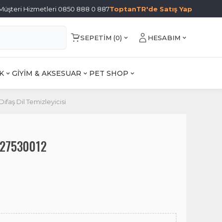
Müşteri Hizmetleri 0850 888 0 887
ToptanTR'de Satış Yap
SEPETIM (
0
)
HESABIM
K
GİYİM & AKSESUAR
PET SHOP
Difaş Dil Temizleyicisi
0927530012