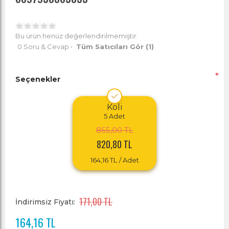
Bu ürün henüz değerlendirilmemiştir.
0 Soru & Cevap
•
Tüm Satıcıları Gör
(1)
*
Seçenekler
Koli
5
Adet
855,00 TL
820,80 TL
164,16 TL
/ Adet
171,00 TL
İndirimsiz Fiyatı:
164,16 TL