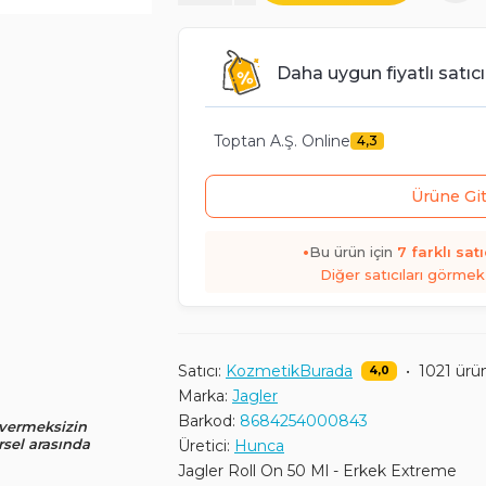
Daha uygun fiyatlı satıcı
Toptan A.Ş. Online
4,3
Ürüne Gi
•
Bu ürün için
7
farklı satı
Diğer satıcıları görmek 
Satıcı:
KozmetikBurada
•
1021 ürü
4,0
Marka:
Jagler
Barkod:
8684254000843
 vermeksizin
rsel arasında
Üretici:
Hunca
Jagler Roll On 50 Ml - Erkek Extreme