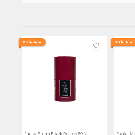
%3 İndirim
%3 İndirim
Jagler Storm Erkek Roll-on 50 Ml
Jagler M