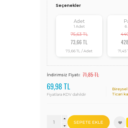
Seçenekler
Adet
P
1
Adet
6
75,63 TL
440
73,66 TL
428
73,66 TL
/ Adet
71,45 
71,85 TL
İndirimsiz Fiyatı:
69,98 TL
Bireysel
Ticari k
Fiyatlara KDV dahildir
SEPETE EKLE