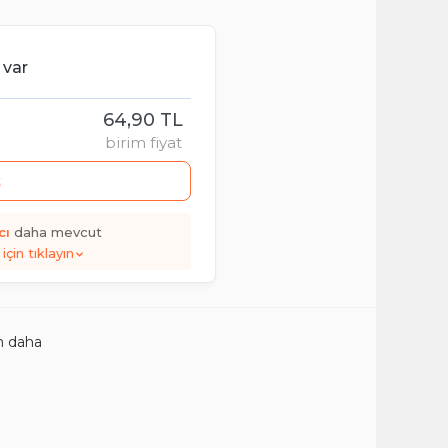
 var
64,90 TL
birim fiyat
t
cı
daha mevcut
için tıklayın
n daha