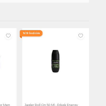
%19 İndirim
or Men
Jagler Roll On 50 Ml - Erkek Energy