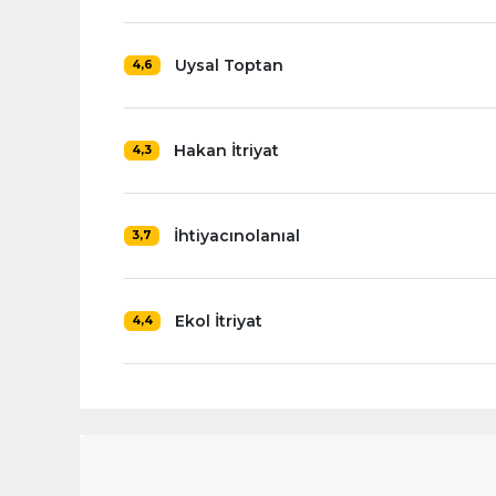
Uysal Toptan
4,6
Hakan İtriyat
4,3
İhtiyacınolanıal
3,7
Ekol İtriyat
4,4