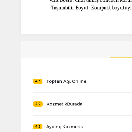
◦
Cilt Dostu: Cildi tahriş etmeden koru
◦
Taşınabilir Boyut: Kompakt boyutuyla 
Toptan A.Ş. Online
4,3
KozmetikBurada
4,0
Aydinç Kozmetik
4,3