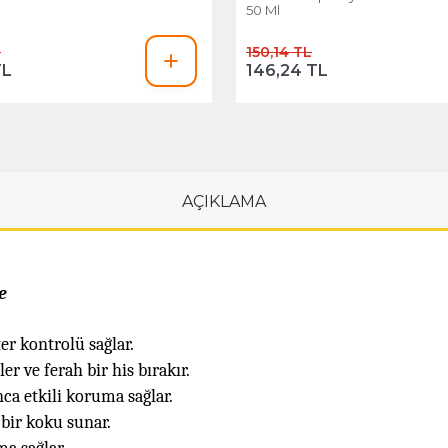
50 Ml
L
150,14 TL
TL
146,24 TL
AÇIKLAMA
e
er kontrolü sağlar.
 ve ferah bir his bırakır.
a etkili koruma sağlar.
 bir koku sunar.