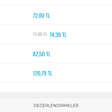
72,00 TL
74,39 TL
77,90 TL
82,50 TL
120,79 TL
DEĞERLENDİRMELER