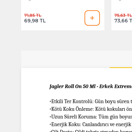
71,85 TL
75,63 T
69,98 TL
73,66 
Jagler Roll On 50 Ml - Erkek Extrem
◦
Etkili Ter Kontrolü: Gün boyu süren t
◦
Kötü Koku Önleme: Kötü kokuları önler
◦
Uzun Süreli Koruma: Tüm gün boyunc
◦
Enerjik Koku: Canlandırıcı ve enerjik