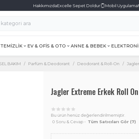
Hakkımızda
Excelle Sepet Doldur
Mobil Uygulama
TEMİZLİK
EV & OFİS & OTO
ANNE & BEBEK
ELEKTRONİ
SEL BAKIM
/
Parfüm & Deodorant
/
Deodorant & Roll-On
/
Jagle
Jagler Extreme Erkek Roll 
Bu ürün henüz değerlendirilmemiştir.
0 Soru & Cevap
•
Tüm Satıcıları Gör
(7)