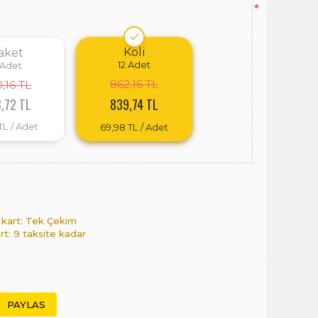
*
Koli
aket
12
Adet
Adet
862,16 TL
,16 TL
,72 TL
839,74 TL
TL
/ Adet
69,98 TL
/ Adet
 kart: Tek Çekim
art: 9 taksite kadar
PAYLAS