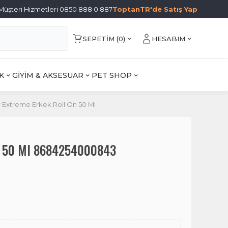
Müşteri Hizmetleri 0850 888 0 887
ToptanTR'de Satış Yap
SEPETIM (
0
)
HESABIM
K
GİYİM & AKSESUAR
PET SHOP
r Extreme Erkek Roll On 50 Ml
On 50 Ml 8684254000843