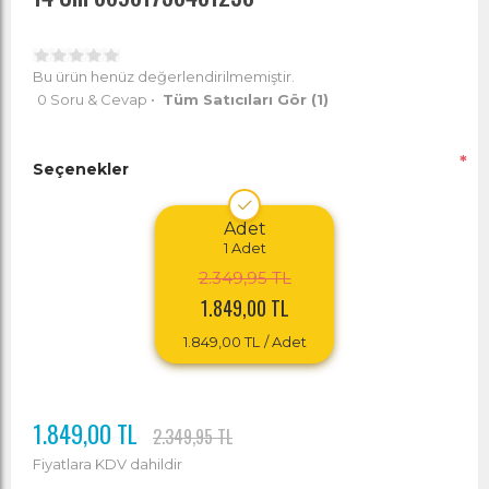
Bu ürün henüz değerlendirilmemiştir.
0 Soru & Cevap
•
Tüm Satıcıları Gör
(1)
*
Seçenekler
Adet
1
Adet
2.349,95 TL
1.849,00 TL
1.849,00 TL
/ Adet
1.849,00 TL
2.349,95 TL
Fiyatlara KDV dahildir