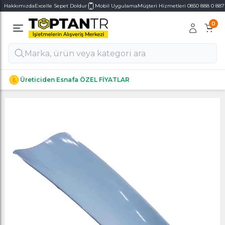
Hakkımızda
Excelle Sepet Doldur
Mobil Uygulama
Müşteri Hizmetleri 0850 888 0 887
0
Alt Kategoriler
Alt Kategoriler
Üreticiden Esnafa ÖZEL FİYATLAR