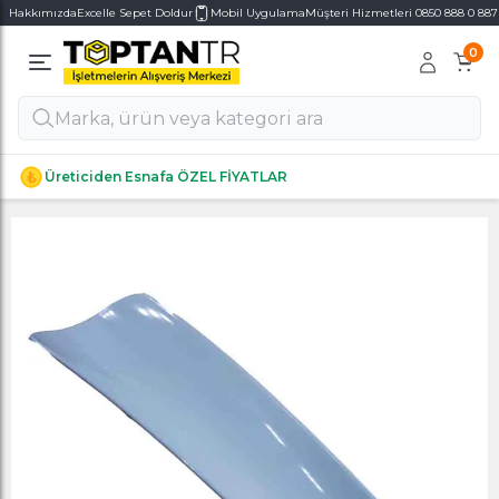
Hakkımızda
Excelle Sepet Doldur
Mobil Uygulama
Müşteri Hizmetleri 0850 888 0 887
0
Alt Kategoriler
Alt Kategoriler
Üreticiden Esnafa ÖZEL FİYATLAR