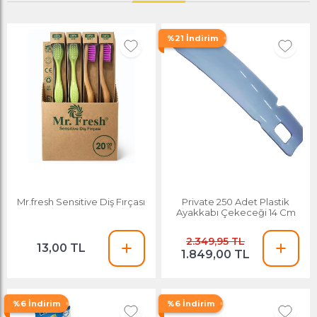
%21 İndirim
Mr.fresh Sensitive Diş Fırçası
Private 250 Adet Plastik
Ayakkabı Çekeceği 14 Cm
2.349,95 TL
13,00 TL
1.849,00 TL
%6 İndirim
%6 İndirim