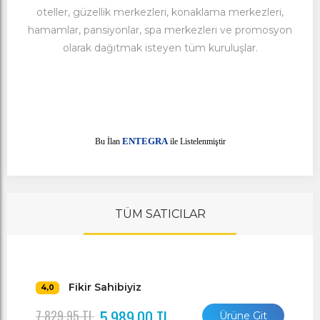
oteller, güzellik merkezleri, konaklama merkezleri,
hamamlar, pansiyonlar, spa merkezleri ve promosyon
olarak dağıtmak isteyen tüm kuruluşlar.
E
Bu İlan
NTEGRA
ile Listelenmiştir
TÜM SATICILAR
Fikir Sahibiyiz
4,0
5.989,00 TL
7.829,95 TL
Ürüne Git