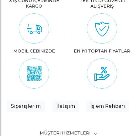
3 İŞ GÜNÜ İÇERİSİNDE
TEK TIKLA GÜVENLİ
KARGO
ALIŞVERİŞ
MOBİL CEBİNİZDE
EN İYİ TOPTAN FİYATLAR
Siparişlerim
İletişim
İşlem Rehberi
MÜŞTERI HIZMETLERI