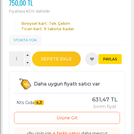
750,00 TL
Fiyatlara KDV dahildir
Bireysel kart: Tek Çekim
Ticari kart: 9 taksite kadar
STOKTA YOK
SEPETE EKLE
PAYLAS
Daha uygun fiyatlı satıcı var
631,47 TL
Nts Gıda
4,3
birim fiyat
Ürüne Git
•
Bu ürün için
4
farklı satıcı
daha mevcut