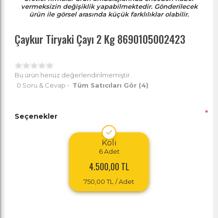
vermeksizin değişiklik yapabilmektedir. Gönderilecek
ürün ile görsel arasında küçük farklılıklar olabilir.
Çaykur Tiryaki Çayı 2 Kg 8690105002423
Bu ürün henüz değerlendirilmemiştir.
0 Soru & Cevap
•
Tüm Satıcıları Gör
(4)
*
Seçenekler
Koli
6
Adet
4.500,00 TL
750,00 TL
/ Adet