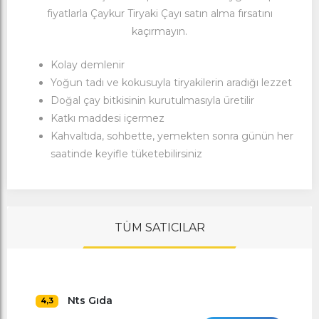
fiyatlarla Çaykur Tiryaki Çayı satın alma fırsatını
kaçırmayın.
Kolay demlenir
Yoğun tadı ve kokusuyla tiryakilerin aradığı lezzet
Doğal çay bitkisinin kurutulmasıyla üretilir
Katkı maddesi içermez
Kahvaltıda, sohbette, yemekten sonra günün her
saatinde keyifle tüketebilirsiniz
TÜM SATICILAR
Nts Gıda
4,3