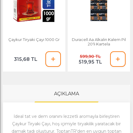
Çaykur Tiryaki Çayı 1000 Gr
Duracell Aa Alkalin Kalem Pil
20'li Kartela
599,90 TL
315,68 TL
519,95 TL
AÇIKLAMA
İdeal tat ve dem oranını lezzetli aromayla birleştiren
Çaykur Tiryaki Çayı, hoş içimiyle tiryakilik yaratacak bir
damak tadı oluşturur. ToptanTR'den en uygun toptan